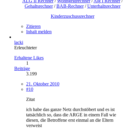
ALG II Rechner
/
Wohngeldrechner
/
Alg I Rechner
/
Gehaltsrechner
/
BAB-Rechner
/
Unterhaltsrechner
Kinderzuschussrechner
Zitieren
Inhalt melden
lacki
Erleuchteter
Erhaltene Likes
1
Beiträge
3.199
21. Oktober 2010
#10
Zitat
ich habe das ganze Netz durchstöbert und es ist
tatsächlich so, dass die ARGE in einem Fall wie
diesen, die Betroffene erst einmal an die Eltern
verweist