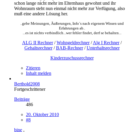
schon lange nicht mehr im Elternhaus gewohnt und ihr
Wohnraum steht nun einmal nicht mehr zur Verfügung, also
muß eine andere Lösung her.
..gebe Meinungen, Äußerungen, Info´s nach eigenem Wissen und
Erfahrungen ab..
...es ist nichts verbindlich...wer fehler findet, derf se behalten...
ALG II Rechner
/
Wohngeldrechner
/
Alg I Rechner
/
Gehaltsrechner
/
BAB-Rechner
/
Unterhaltsrechner
Kinderzuschussrechner
Zitieren
Inhalt melden
Berthold2008
Fortgeschrittener
Beiträge
486
20. Oktober 2010
#8
bine
,