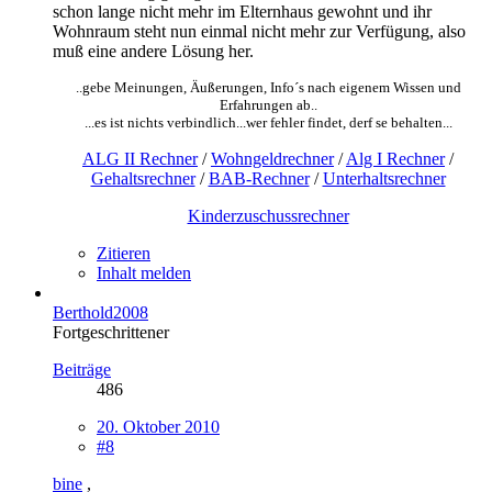
schon lange nicht mehr im Elternhaus gewohnt und ihr
Wohnraum steht nun einmal nicht mehr zur Verfügung, also
muß eine andere Lösung her.
..gebe Meinungen, Äußerungen, Info´s nach eigenem Wissen und
Erfahrungen ab..
...es ist nichts verbindlich...wer fehler findet, derf se behalten...
ALG II Rechner
/
Wohngeldrechner
/
Alg I Rechner
/
Gehaltsrechner
/
BAB-Rechner
/
Unterhaltsrechner
Kinderzuschussrechner
Zitieren
Inhalt melden
Berthold2008
Fortgeschrittener
Beiträge
486
20. Oktober 2010
#8
bine
,