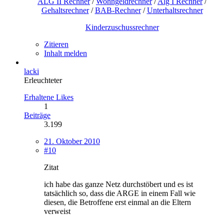
ALG II Rechner
/
Wohngeldrechner
/
Alg I Rechner
/
Gehaltsrechner
/
BAB-Rechner
/
Unterhaltsrechner
Kinderzuschussrechner
Zitieren
Inhalt melden
lacki
Erleuchteter
Erhaltene Likes
1
Beiträge
3.199
21. Oktober 2010
#10
Zitat
ich habe das ganze Netz durchstöbert und es ist
tatsächlich so, dass die ARGE in einem Fall wie
diesen, die Betroffene erst einmal an die Eltern
verweist