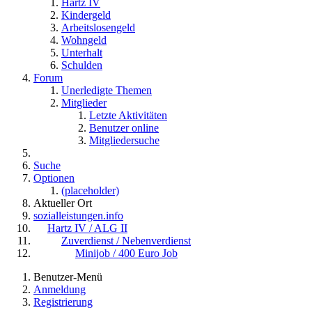
Hartz IV
Kindergeld
Arbeitslosengeld
Wohngeld
Unterhalt
Schulden
Forum
Unerledigte Themen
Mitglieder
Letzte Aktivitäten
Benutzer online
Mitgliedersuche
Suche
Optionen
(placeholder)
Aktueller Ort
sozialleistungen.info
Hartz IV / ALG II
Zuverdienst / Nebenverdienst
Minijob / 400 Euro Job
Benutzer-Menü
Anmeldung
Registrierung