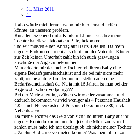
31. März 2011
#1
Hallo würde mich freuen wenn mir hier jemand helfen
könnte, zu unserem problem.
Bin alleinerziehend mit 2 Kindern 13 und 16 Jahre meine
Tochter hat diesen Monat ein Baby bekommen
und wir mußten einen Antrag auf Hartz 4 stellen. Da mein
eigenes Einkommen nicht ausreicht und der Vater der Kinder
zur Zeit keinen Unterhalt zahlt bin ich auch gezwungen
zuschüße der Arge zu bekommen.
Man erklärte mir das meine Tochter mit ihrem Baby eine
eigene Bedarfsgemeinschaft ist und sie bei mir nicht mehr
zählt, meine andere Tochter und ich stellen auch eine
Bedarfsgemeinschaft da. Na ja mit 16 Jahren ist man bei der
Arge wohl schon Volljährig???
Bei der Miete allerdings zählen wir wieder zusammen und
dadurch bekommen wir viel weniger als 4 Personen Haushalt
425,- incl. Nebenkosten. 2 Personen bekommen 330,-incl.
Nebenkosten.
Da meine Tochter das Geld von sich und ihrem Baby auf ihr
eigenes Konto bekommt und ich jetzt die Miete zuerst mal
zahlen muss habe ich mir überlegt ob ich nicht meiner Tochter
2 Zi plus Bad Untervermieten könnte? Was meint ihr dazu