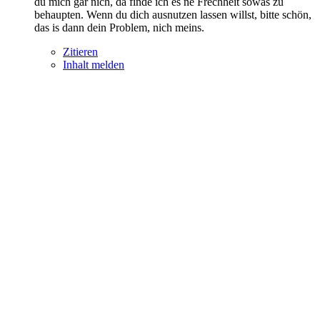
du mich gar nich, da finde ich es ne Frechheit sowas zu
behaupten. Wenn du dich ausnutzen lassen willst, bitte schön,
das is dann dein Problem, nich meins.
Zitieren
Inhalt melden