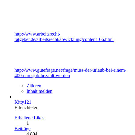
http://www.arbeitsrecht-
ratgeber.de/arbeitsrecht/abwicklung/content_06.html
http://www.gutefrage.net/frage/muss-der-urlaub-bei-einem-
400-euro-job-bezahlt-werden
Zitieren
Inhalt melden
Kitty121
Erleuchteter
Erhaltene Likes
1
Beiträge
4.804