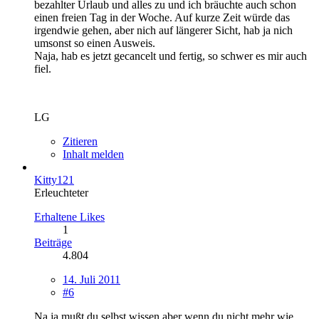
bezahlter Urlaub und alles zu und ich bräuchte auch schon
einen freien Tag in der Woche. Auf kurze Zeit würde das
irgendwie gehen, aber nich auf längerer Sicht, hab ja nich
umsonst so einen Ausweis.
Naja, hab es jetzt gecancelt und fertig, so schwer es mir auch
fiel.
LG
Zitieren
Inhalt melden
Kitty121
Erleuchteter
Erhaltene Likes
1
Beiträge
4.804
14. Juli 2011
#6
Na ja mußt du selbst wissen aber wenn du nicht mehr wie