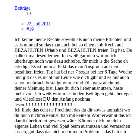
Beiträge
13
22. Juli 2011
#19
Ich kenne meine Rechte sowohl als auch meine Pflichten und
es is nunmal so das man auch bei so einem Job Recht auf
BEZAHLTEN Urlaub und BEZAHLTEN freien Tag hat. Du
solltest mal lesen lernen. Ich weiß gar nich warum ich
überhaupt noch was dazu schreibe, für mich is die Sache eh
erledigt. Es ist nunmal Fakt das man Anspruch auf nen
bezahlten freien Tag hat bei ner 7 sogar bei ner 6 Tage Woche
und gut das es nicht nur Leute wie dich gibt und es mir auch
schon mehrfach bestätigt wurde und DU ganz allein mit
deiner Meinung bist. Lass du dich lieber ausnutzen, haste
mehr von. Ich weiß worum es in den Beiträgen geht aber egal
und vll solltest DU den Anfang nochma
lesen!!!!!!!!!!!!!!!!!!!!!!!!!!!!!!!!
Ich finde das echt ne Frechheit das du dir sowas anmahßt wo
du mich nichma kennst, hab mit keinem Wort erwähnt das ich
damit überfordert gewesen wäre. Kümmer dich um dein
eigenes Leben und viel Spaß beim ausnutzen und verarschen
lassen, gut dass das nich mehr mein Problem is,das hab ich