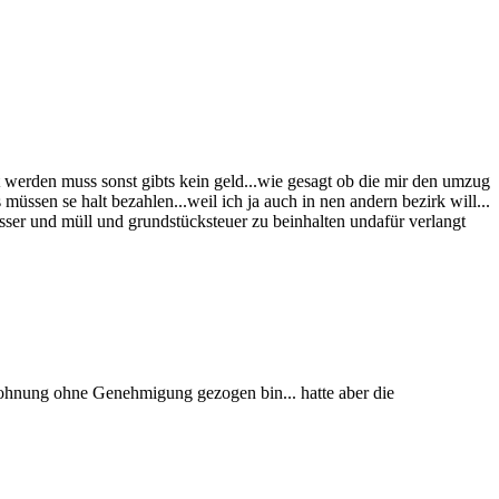
werden muss sonst gibts kein geld...wie gesagt ob die mir den umzug
müssen se halt bezahlen...weil ich ja auch in nen andern bezirk will...
ser und müll und grundstücksteuer zu beinhalten undafür verlangt
wohnung ohne Genehmigung gezogen bin... hatte aber die