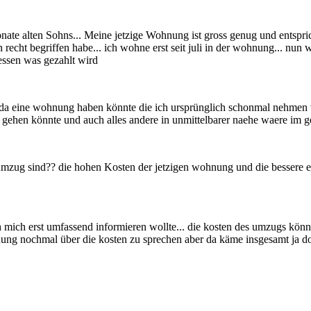
onate alten Sohns... Meine jetzige Wohnung ist gross genug und entspr
echt begriffen habe... ich wohne erst seit juli in der wohnung... nun we
essen was gezahlt wird
da eine wohnung haben könnte die ich ursprünglich schonmal nehmen wo
n gehen könnte und auch alles andere in unmittelbarer naehe waere im g
umzug sind?? die hohen Kosten der jetzigen wohnung und die bessere 
mich erst umfassend informieren wollte... die kosten des umzugs könnt
nung nochmal über die kosten zu sprechen aber da käme insgesamt ja d