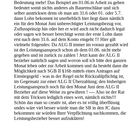
Bedeutung mehr! Das Beispiel am 01.06.in Arbeit zu gehen
bedeutet somit nichts anderes als Bauernschläue und sich
selber austricksen denn ob man am 31.6 oder 01. oder 5.7.
dann Lohn bekommt ist unerheblich hier liegt dann nämlich
ein für den Monat Juni unberechtigter Leistungsbezug vor,
Zuflussprinzip hin oder her er wird auch nicht dadurch legal
oder sagen wir besser berechtigt wenn der erste Lohn dann
erst nach dem 31.6. auf dem Konto eingeht !!! Hier gilt
vielmehr folgendes: Da ALG II immer im voraus gezahlt wird
ist der Leistungsanspruch schon ab dem 01.06. nicht mehr
gegeben und ist zurück zu zahlen ! Jetzt kann der ALG II
bezieher natürlich sagen und wovon soll ich bitte den ganzen
Monat leben oder zur Arbeit kommen und da besteht dann die
Möglichkeit nach SGB II §16b mittels eines Antrages auf
Einstiegsgeld - was in der Regel nicht Rückzahlpflichtig ist,
im Gegensatz zur einer ALG II Überzahlung; den bisherigen
Leistungsanspruch noch für den Monat Juni dem ALG II
Bezieher auf diese Weise zu gewähren ! ---- Also ist der Rat
mit dem Tricksen lediglich eines wert, nämlich nichts!!!
Schön das man so creativ ist, aber es ist völlig überflüssig
undes wäre viel besser würde man die SB in den JC dazu
bekommen sie würden Ihrer Verpflichtung nachkommen, die
Leistungsbezieher besser aufzuklären!