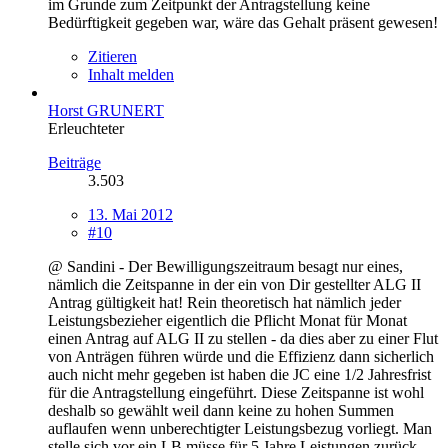
im Grunde zum Zeitpunkt der Antragstellung keine
Bedürftigkeit gegeben war, wäre das Gehalt präsent gewesen!
Zitieren
Inhalt melden
Horst GRUNERT
Erleuchteter
Beiträge
3.503
13. Mai 2012
#10
@ Sandini - Der Bewilligungszeitraum besagt nur eines,
nämlich die Zeitspanne in der ein von Dir gestellter ALG II
Antrag gültigkeit hat! Rein theoretisch hat nämlich jeder
Leistungsbezieher eigentlich die Pflicht Monat für Monat
einen Antrag auf ALG II zu stellen - da dies aber zu einer Flut
von Anträgen führen würde und die Effizienz dann sicherlich
auch nicht mehr gegeben ist haben die JC eine 1/2 Jahresfrist
für die Antragstellung eingeführt. Diese Zeitspanne ist wohl
deshalb so gewählt weil dann keine zu hohen Summen
auflaufen wenn unberechtigter Leistungsbezug vorliegt. Man
stelle sich vor ein LB müsse für 5 Jahre Leistungen zurück