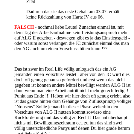
Zitat
Dadurch das sie das erste Gehalt am 03.07. erhält
keine Rückzahlung von Hartz IV aus 06.
FALSCH
- nochmal liebe Leute! Zunächst einmal ist, mit
dem Tag der Arbeitsaufnahme kein Leistungsanspruch mehr
auf ALG II gegeben - deswegen gibt es ja das Einstiegsgeld -
oder warum sonst verlangen die JC zunächst einmal das man
den AG auch um einen Vorschuss bitten kann !??
Das ist zwar im Real Life völlig unlogisch das ein AG
jemanden einen Vorschuss leistet - aber von den JC wird dies
doch oft genug genau so gefordert und erst wenn das nicht
gegeben ist können andere Mittel bewilligt werden ALG II ist
dann wenn man eine Arbeit antritt nicht mehr gerechtfertigt !
Punkt aus Ende !!! Haben wir hier doch oft genug erlebt, also
ist das ganze hinten dran Gehänge von Zuflussprinzip völliger
"Nonsens" Sollte jemand in dieser Phase weiterhin den
Vorschuss von ALG II nutzen kommt sowieso eine
Rückforderung und das völlig zu Recht ! Das hat überhaupt
nichts mit Bewilligungszeitraum ect. zu tun das sind zwei
völlig unterschiedliche Partys auf denen Du hier grade herum
tanzt lieber Kai N !