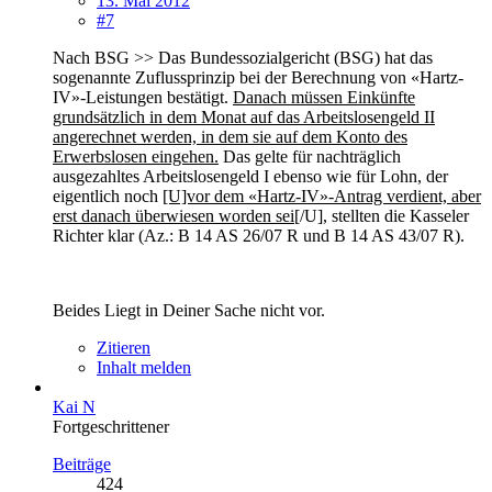
13. Mai 2012
#7
Nach BSG >> Das Bundessozialgericht (BSG) hat das
sogenannte Zuflussprinzip bei der Berechnung von «Hartz-
IV»-Leistungen bestätigt.
Danach müssen Einkünfte
grundsätzlich in dem Monat auf das Arbeitslosengeld II
angerechnet werden, in dem sie auf dem Konto des
Erwerbslosen eingehen.
Das gelte für nachträglich
ausgezahltes Arbeitslosengeld I ebenso wie für Lohn, der
eigentlich noch
[U]vor dem «Hartz-IV»-Antrag verdient, aber
erst danach überwiesen worden sei
[/U], stellten die Kasseler
Richter klar (Az.: B 14 AS 26/07 R und B 14 AS 43/07 R).
Beides Liegt in Deiner Sache nicht vor.
Zitieren
Inhalt melden
Kai N
Fortgeschrittener
Beiträge
424