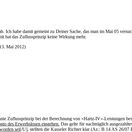
ab. Ich habe damit gemeint zu Deiner Sache, das man im Mai 05 versuc
mit hat das Zuflussprinzip keine Wirkung mehr.
13. Mai 2012
)
e Zuflussprinzip bei der Berechnung von «Hartz-IV»-Leistungen best
onto des Erwerbslosen eingehen.
Das gelte für nachträglich ausgezahlte
 worden sei
[/U], stellten die Kasseler Richter klar (Az.: B 14 AS 26/0