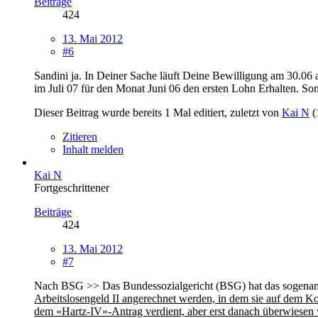
Beiträge
424
13. Mai 2012
#6
Sandini ja. In Deiner Sache läuft Deine Bewilligung am 30.06 
im Juli 07 für den Monat Juni 06 den ersten Lohn Erhalten. So
Dieser Beitrag wurde bereits 1 Mal editiert, zuletzt von
Kai N
(
Zitieren
Inhalt melden
Kai N
Fortgeschrittener
Beiträge
424
13. Mai 2012
#7
Nach BSG >> Das Bundessozialgericht (BSG) hat das sogenannt
Arbeitslosengeld II angerechnet werden, in dem sie auf dem K
dem «Hartz-IV»-Antrag verdient, aber erst danach überwiesen