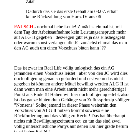
Zitat
Dadurch das sie das erste Gehalt am 03.07. erhält
keine Rückzahlung von Hartz IV aus 06.
FALSCH
- nochmal liebe Leute! Zunächst einmal ist, mit
dem Tag der Arbeitsaufnahme kein Leistungsanspruch mehr
auf ALG II gegeben - deswegen gibt es ja das Einstiegsgeld -
oder warum sonst verlangen die JC zunächst einmal das man
den AG auch um einen Vorschuss bitten kann !??
Das ist zwar im Real Life völlig unlogisch das ein AG
jemanden einen Vorschuss leistet - aber von den JC wird dies
doch oft genug genau so gefordert und erst wenn das nicht
gegeben ist können andere Mittel bewilligt werden ALG II ist
dann wenn man eine Arbeit antritt nicht mehr gerechtfertigt !
Punkt aus Ende !!! Haben wir hier doch oft genug erlebt, also
ist das ganze hinten dran Gehänge von Zuflussprinzip völliger
"Nonsens" Sollte jemand in dieser Phase weiterhin den
Vorschuss von ALG II nutzen kommt sowieso eine
Rückforderung und das völlig zu Recht ! Das hat überhaupt
nichts mit Bewilligungszeitraum ect. zu tun das sind zwei
völlig unterschiedliche Partys auf denen Du hier grade herum
tanzt lieber Kai N !