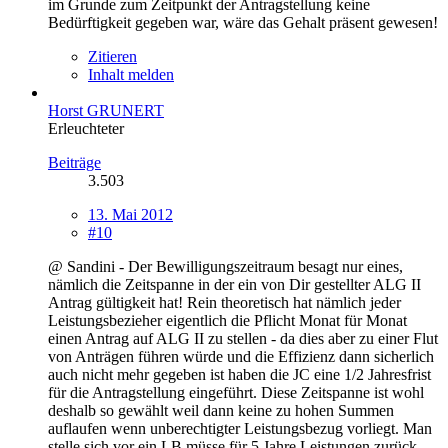
im Grunde zum Zeitpunkt der Antragstellung keine
Bedürftigkeit gegeben war, wäre das Gehalt präsent gewesen!
Zitieren
Inhalt melden
Horst GRUNERT
Erleuchteter
Beiträge
3.503
13. Mai 2012
#10
@ Sandini - Der Bewilligungszeitraum besagt nur eines,
nämlich die Zeitspanne in der ein von Dir gestellter ALG II
Antrag gültigkeit hat! Rein theoretisch hat nämlich jeder
Leistungsbezieher eigentlich die Pflicht Monat für Monat
einen Antrag auf ALG II zu stellen - da dies aber zu einer Flut
von Anträgen führen würde und die Effizienz dann sicherlich
auch nicht mehr gegeben ist haben die JC eine 1/2 Jahresfrist
für die Antragstellung eingeführt. Diese Zeitspanne ist wohl
deshalb so gewählt weil dann keine zu hohen Summen
auflaufen wenn unberechtigter Leistungsbezug vorliegt. Man
stelle sich vor ein LB müsse für 5 Jahre Leistungen zurück