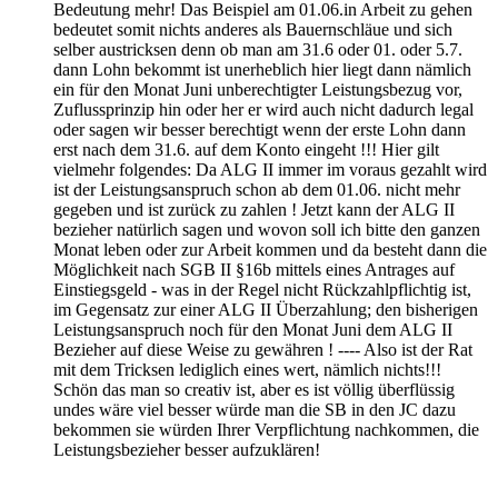
Bedeutung mehr! Das Beispiel am 01.06.in Arbeit zu gehen
bedeutet somit nichts anderes als Bauernschläue und sich
selber austricksen denn ob man am 31.6 oder 01. oder 5.7.
dann Lohn bekommt ist unerheblich hier liegt dann nämlich
ein für den Monat Juni unberechtigter Leistungsbezug vor,
Zuflussprinzip hin oder her er wird auch nicht dadurch legal
oder sagen wir besser berechtigt wenn der erste Lohn dann
erst nach dem 31.6. auf dem Konto eingeht !!! Hier gilt
vielmehr folgendes: Da ALG II immer im voraus gezahlt wird
ist der Leistungsanspruch schon ab dem 01.06. nicht mehr
gegeben und ist zurück zu zahlen ! Jetzt kann der ALG II
bezieher natürlich sagen und wovon soll ich bitte den ganzen
Monat leben oder zur Arbeit kommen und da besteht dann die
Möglichkeit nach SGB II §16b mittels eines Antrages auf
Einstiegsgeld - was in der Regel nicht Rückzahlpflichtig ist,
im Gegensatz zur einer ALG II Überzahlung; den bisherigen
Leistungsanspruch noch für den Monat Juni dem ALG II
Bezieher auf diese Weise zu gewähren ! ---- Also ist der Rat
mit dem Tricksen lediglich eines wert, nämlich nichts!!!
Schön das man so creativ ist, aber es ist völlig überflüssig
undes wäre viel besser würde man die SB in den JC dazu
bekommen sie würden Ihrer Verpflichtung nachkommen, die
Leistungsbezieher besser aufzuklären!