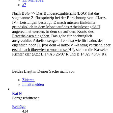
13. Mai 2012
#7
Nach BSG >> Das Bundessozialgericht (BSG) hat das
sogenannte Zuflussprinzip bei der Berechnung von «Hartz-
IV»-Leistungen bestätigt.
Danach müssen Einkünfte
grundsätzlich in dem Monat auf das Arbeitslosengeld II
angerechnet werden, in dem sie auf dem Konto des
Erwerbslosen eingehen.
Das gelte für nachträglich
ausgezahltes Arbeitslosengeld I ebenso wie für Lohn, der
eigentlich noch
[U]vor dem «Hartz-IV»-Antrag verdient, aber
erst danach überwiesen worden sei
[/U], stellten die Kasseler
Richter klar (Az.: B 14 AS 26/07 R und B 14 AS 43/07 R).
Beides Liegt in Deiner Sache nicht vor.
Zitieren
Inhalt melden
Kai N
Fortgeschrittener
Beiträge
424