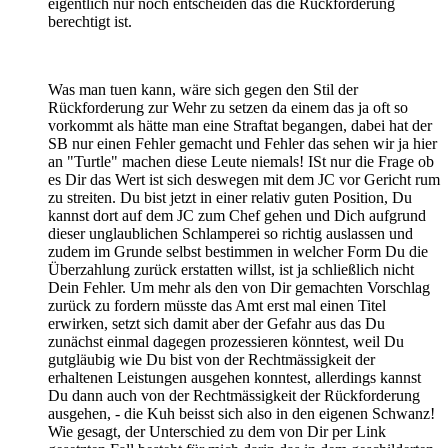
eigentlich nur noch entscheiden das die Rückforderung
berechtigt ist.
Was man tuen kann, wäre sich gegen den Stil der
Rückforderung zur Wehr zu setzen da einem das ja oft so
vorkommt als hätte man eine Straftat begangen, dabei hat der
SB nur einen Fehler gemacht und Fehler das sehen wir ja hier
an "Turtle" machen diese Leute niemals! ISt nur die Frage ob
es Dir das Wert ist sich deswegen mit dem JC vor Gericht rum
zu streiten. Du bist jetzt in einer relativ guten Position, Du
kannst dort auf dem JC zum Chef gehen und Dich aufgrund
dieser unglaublichen Schlamperei so richtig auslassen und
zudem im Grunde selbst bestimmen in welcher Form Du die
Überzahlung zurück erstatten willst, ist ja schließlich nicht
Dein Fehler. Um mehr als den von Dir gemachten Vorschlag
zurück zu fordern müsste das Amt erst mal einen Titel
erwirken, setzt sich damit aber der Gefahr aus das Du
zunächst einmal dagegen prozessieren könntest, weil Du
gutgläubig wie Du bist von der Rechtmässigkeit der
erhaltenen Leistungen ausgehen konntest, allerdings kannst
Du dann auch von der Rechtmässigkeit der Rückforderung
ausgehen, - die Kuh beisst sich also in den eigenen Schwanz!
Wie gesagt, der Unterschied zu dem von Dir per Link