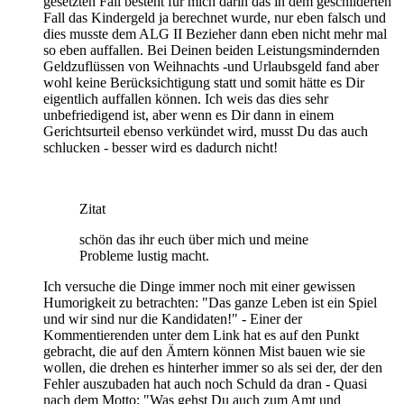
gesetzten Fall besteht für mich darin das in dem geschilderten
Fall das Kindergeld ja berechnet wurde, nur eben falsch und
dies musste dem ALG II Bezieher dann eben nicht mehr mal
so eben auffallen. Bei Deinen beiden Leistungsmindernden
Geldzuflüssen von Weihnachts -und Urlaubsgeld fand aber
wohl keine Berücksichtigung statt und somit hätte es Dir
eigentlich auffallen können. Ich weis das dies sehr
unbefriedigend ist, aber wenn es Dir dann in einem
Gerichtsurteil ebenso verkündet wird, musst Du das auch
schlucken - besser wird es dadurch nicht!
Zitat
schön das ihr euch über mich und meine
Probleme lustig macht.
Ich versuche die Dinge immer noch mit einer gewissen
Humorigkeit zu betrachten: "Das ganze Leben ist ein Spiel
und wir sind nur die Kandidaten!" - Einer der
Kommentierenden unter dem Link hat es auf den Punkt
gebracht, die auf den Ämtern können Mist bauen wie sie
wollen, die drehen es hinterher immer so als sei der, der den
Fehler auszubaden hat auch noch Schuld da dran - Quasi
nach dem Motto: "Was gehst Du auch zum Amt und