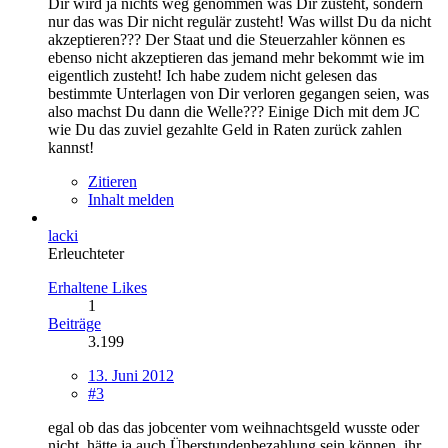
Dir wird ja nichts weg genommen was Dir zusteht, sondern
nur das was Dir nicht regulär zusteht! Was willst Du da nicht
akzeptieren??? Der Staat und die Steuerzahler können es
ebenso nicht akzeptieren das jemand mehr bekommt wie im
eigentlich zusteht! Ich habe zudem nicht gelesen das
bestimmte Unterlagen von Dir verloren gegangen seien, was
also machst Du dann die Welle??? Einige Dich mit dem JC
wie Du das zuviel gezahlte Geld in Raten zurück zahlen
kannst!
Zitieren
Inhalt melden
lacki
Erleuchteter
Erhaltene Likes
1
Beiträge
3.199
13. Juni 2012
#3
egal ob das das jobcenter vom weihnachtsgeld wusste oder
nicht, hätte ja auch Überstundenbezahlung sein können, ihr