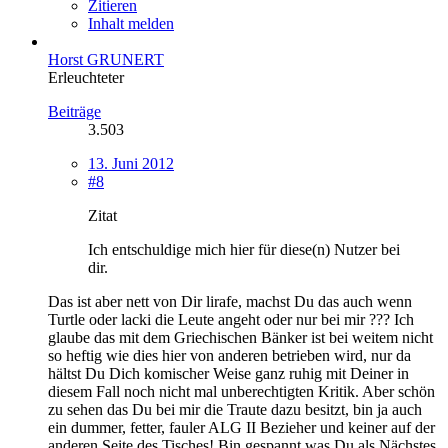
Zitieren
Inhalt melden
Horst GRUNERT
Erleuchteter
Beiträge
3.503
13. Juni 2012
#8
Zitat
Ich entschuldige mich hier für diese(n) Nutzer bei
dir.
Das ist aber nett von Dir lirafe, machst Du das auch wenn
Turtle oder lacki die Leute angeht oder nur bei mir ??? Ich
glaube das mit dem Griechischen Bänker ist bei weitem nicht
so heftig wie dies hier von anderen betrieben wird, nur da
hältst Du Dich komischer Weise ganz ruhig mit Deiner in
diesem Fall noch nicht mal unberechtigten Kritik. Aber schön
zu sehen das Du bei mir die Traute dazu besitzt, bin ja auch
ein dummer, fetter, fauler ALG II Bezieher und keiner auf der
anderen Seite des Tisches! Bin gespannt was Du als Nächstes