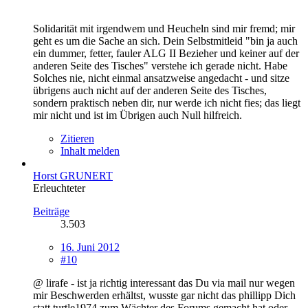
Solidarität mit irgendwem und Heucheln sind mir fremd; mir
geht es um die Sache an sich. Dein Selbstmitleid "bin ja auch
ein dummer, fetter, fauler ALG II Bezieher und keiner auf der
anderen Seite des Tisches" verstehe ich gerade nicht. Habe
Solches nie, nicht einmal ansatzweise angedacht - und sitze
übrigens auch nicht auf der anderen Seite des Tisches,
sondern praktisch neben dir, nur werde ich nicht fies; das liegt
mir nicht und ist im Übrigen auch Null hilfreich.
Zitieren
Inhalt melden
Horst GRUNERT
Erleuchteter
Beiträge
3.503
16. Juni 2012
#10
@ lirafe - ist ja richtig interessant das Du via mail nur wegen
mir Beschwerden erhältst, wusste gar nicht das phillipp Dich
statt turtle1974 zum Wächter des Forums gemacht hat oder