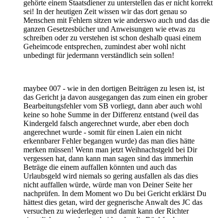
gehörte einem Staatsdiener zu unterstellen das er nicht korrekt
sei! In der heutigen Zeit wissen wir das dort genau so
Menschen mit Fehlern sitzen wie anderswo auch und das die
ganzen Gesetzesbücher und Anweisungen wie etwas zu
schreiben oder zu verstehen ist schon deshalb quasi einem
Geheimcode entsprechen, zumindest aber wohl nicht
unbedingt für jedermann verständlich sein sollen!
maybee 007 - wie in den dortigen Beiträgen zu lesen ist, ist
das Gericht ja davon ausgegangen das zum einen ein grober
Bearbeitungsfehler vom SB vorliegt, dann aber auch wohl
keine so hohe Summe in der Differenz entstand (weil das
Kindergeld falsch angerechnet wurde, aber eben doch
angerechnet wurde - somit für einen Laien ein nicht
erkennbarer Fehler begangen wurde) das man dies hätte
merken müssen! Wenn man jetzt Weihnachstgeld bei Dir
vergessen hat, dann kann man sagen sind das immerhin
Beträge die einem auffallen könnten und auch das
Urlaubsgeld wird niemals so gering ausfallen als das dies
nicht auffallen würde, würde man von Deiner Seite her
nachprüfen. In dem Moment wo Du bei Gericht erklärst Du
hättest dies getan, wird der gegnerische Anwalt des JC das
versuchen zu wiederlegen und damit kann der Richter