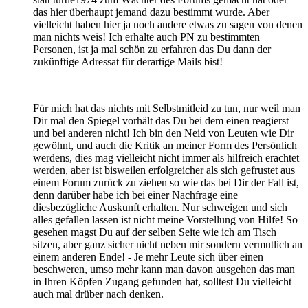
das hier überhaupt jemand dazu bestimmt wurde. Aber
vielleicht haben hier ja noch andere etwas zu sagen von denen
man nichts weis! Ich erhalte auch PN zu bestimmten
Personen, ist ja mal schön zu erfahren das Du dann der
zukünftige Adressat für derartige Mails bist!
Für mich hat das nichts mit Selbstmitleid zu tun, nur weil man
Dir mal den Spiegel vorhält das Du bei dem einen reagierst
und bei anderen nicht! Ich bin den Neid von Leuten wie Dir
gewöhnt, und auch die Kritik an meiner Form des Persönlich
werdens, dies mag vielleicht nicht immer als hilfreich erachtet
werden, aber ist bisweilen erfolgreicher als sich gefrustet aus
einem Forum zurück zu ziehen so wie das bei Dir der Fall ist,
denn darüber habe ich bei einer Nachfrage eine
diesbezügliche Auskunft erhalten. Nur schweigen und sich
alles gefallen lassen ist nicht meine Vorstellung von Hilfe! So
gesehen magst Du auf der selben Seite wie ich am Tisch
sitzen, aber ganz sicher nicht neben mir sondern vermutlich an
einem anderen Ende! - Je mehr Leute sich über einen
beschweren, umso mehr kann man davon ausgehen das man
in Ihren Köpfen Zugang gefunden hat, solltest Du vielleicht
auch mal drüber nach denken.