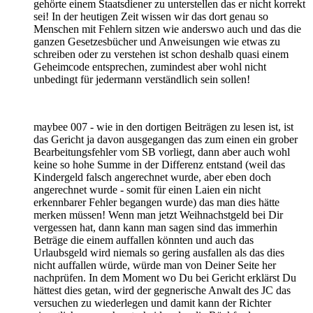
gehörte einem Staatsdiener zu unterstellen das er nicht korrekt
sei! In der heutigen Zeit wissen wir das dort genau so
Menschen mit Fehlern sitzen wie anderswo auch und das die
ganzen Gesetzesbücher und Anweisungen wie etwas zu
schreiben oder zu verstehen ist schon deshalb quasi einem
Geheimcode entsprechen, zumindest aber wohl nicht
unbedingt für jedermann verständlich sein sollen!
maybee 007 - wie in den dortigen Beiträgen zu lesen ist, ist
das Gericht ja davon ausgegangen das zum einen ein grober
Bearbeitungsfehler vom SB vorliegt, dann aber auch wohl
keine so hohe Summe in der Differenz entstand (weil das
Kindergeld falsch angerechnet wurde, aber eben doch
angerechnet wurde - somit für einen Laien ein nicht
erkennbarer Fehler begangen wurde) das man dies hätte
merken müssen! Wenn man jetzt Weihnachstgeld bei Dir
vergessen hat, dann kann man sagen sind das immerhin
Beträge die einem auffallen könnten und auch das
Urlaubsgeld wird niemals so gering ausfallen als das dies
nicht auffallen würde, würde man von Deiner Seite her
nachprüfen. In dem Moment wo Du bei Gericht erklärst Du
hättest dies getan, wird der gegnerische Anwalt des JC das
versuchen zu wiederlegen und damit kann der Richter