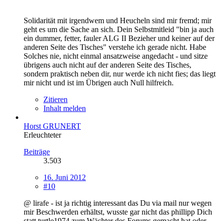
Solidarität mit irgendwem und Heucheln sind mir fremd; mir
geht es um die Sache an sich. Dein Selbstmitleid "bin ja auch
ein dummer, fetter, fauler ALG II Bezieher und keiner auf der
anderen Seite des Tisches" verstehe ich gerade nicht. Habe
Solches nie, nicht einmal ansatzweise angedacht - und sitze
übrigens auch nicht auf der anderen Seite des Tisches,
sondern praktisch neben dir, nur werde ich nicht fies; das liegt
mir nicht und ist im Übrigen auch Null hilfreich.
Zitieren
Inhalt melden
Horst GRUNERT
Erleuchteter
Beiträge
3.503
16. Juni 2012
#10
@ lirafe - ist ja richtig interessant das Du via mail nur wegen
mir Beschwerden erhältst, wusste gar nicht das phillipp Dich
statt turtle1974 zum Wächter des Forums gemacht hat oder