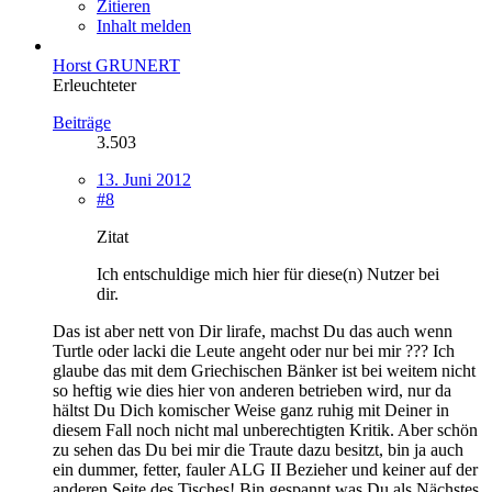
Zitieren
Inhalt melden
Horst GRUNERT
Erleuchteter
Beiträge
3.503
13. Juni 2012
#8
Zitat
Ich entschuldige mich hier für diese(n) Nutzer bei
dir.
Das ist aber nett von Dir lirafe, machst Du das auch wenn
Turtle oder lacki die Leute angeht oder nur bei mir ??? Ich
glaube das mit dem Griechischen Bänker ist bei weitem nicht
so heftig wie dies hier von anderen betrieben wird, nur da
hältst Du Dich komischer Weise ganz ruhig mit Deiner in
diesem Fall noch nicht mal unberechtigten Kritik. Aber schön
zu sehen das Du bei mir die Traute dazu besitzt, bin ja auch
ein dummer, fetter, fauler ALG II Bezieher und keiner auf der
anderen Seite des Tisches! Bin gespannt was Du als Nächstes