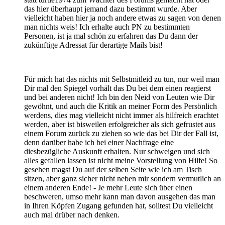
das hier überhaupt jemand dazu bestimmt wurde. Aber
vielleicht haben hier ja noch andere etwas zu sagen von denen
man nichts weis! Ich erhalte auch PN zu bestimmten
Personen, ist ja mal schön zu erfahren das Du dann der
zukünftige Adressat für derartige Mails bist!
Für mich hat das nichts mit Selbstmitleid zu tun, nur weil man
Dir mal den Spiegel vorhält das Du bei dem einen reagierst
und bei anderen nicht! Ich bin den Neid von Leuten wie Dir
gewöhnt, und auch die Kritik an meiner Form des Persönlich
werdens, dies mag vielleicht nicht immer als hilfreich erachtet
werden, aber ist bisweilen erfolgreicher als sich gefrustet aus
einem Forum zurück zu ziehen so wie das bei Dir der Fall ist,
denn darüber habe ich bei einer Nachfrage eine
diesbezügliche Auskunft erhalten. Nur schweigen und sich
alles gefallen lassen ist nicht meine Vorstellung von Hilfe! So
gesehen magst Du auf der selben Seite wie ich am Tisch
sitzen, aber ganz sicher nicht neben mir sondern vermutlich an
einem anderen Ende! - Je mehr Leute sich über einen
beschweren, umso mehr kann man davon ausgehen das man
in Ihren Köpfen Zugang gefunden hat, solltest Du vielleicht
auch mal drüber nach denken.