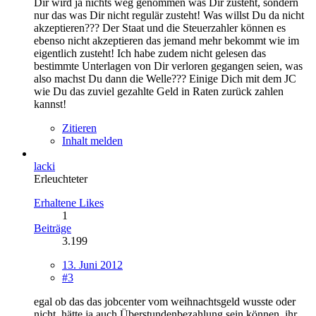
Dir wird ja nichts weg genommen was Dir zusteht, sondern
nur das was Dir nicht regulär zusteht! Was willst Du da nicht
akzeptieren??? Der Staat und die Steuerzahler können es
ebenso nicht akzeptieren das jemand mehr bekommt wie im
eigentlich zusteht! Ich habe zudem nicht gelesen das
bestimmte Unterlagen von Dir verloren gegangen seien, was
also machst Du dann die Welle??? Einige Dich mit dem JC
wie Du das zuviel gezahlte Geld in Raten zurück zahlen
kannst!
Zitieren
Inhalt melden
lacki
Erleuchteter
Erhaltene Likes
1
Beiträge
3.199
13. Juni 2012
#3
egal ob das das jobcenter vom weihnachtsgeld wusste oder
nicht, hätte ja auch Überstundenbezahlung sein können, ihr