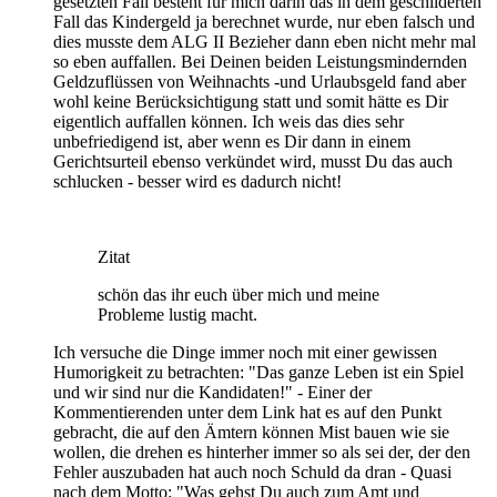
gesetzten Fall besteht für mich darin das in dem geschilderten
Fall das Kindergeld ja berechnet wurde, nur eben falsch und
dies musste dem ALG II Bezieher dann eben nicht mehr mal
so eben auffallen. Bei Deinen beiden Leistungsmindernden
Geldzuflüssen von Weihnachts -und Urlaubsgeld fand aber
wohl keine Berücksichtigung statt und somit hätte es Dir
eigentlich auffallen können. Ich weis das dies sehr
unbefriedigend ist, aber wenn es Dir dann in einem
Gerichtsurteil ebenso verkündet wird, musst Du das auch
schlucken - besser wird es dadurch nicht!
Zitat
schön das ihr euch über mich und meine
Probleme lustig macht.
Ich versuche die Dinge immer noch mit einer gewissen
Humorigkeit zu betrachten: "Das ganze Leben ist ein Spiel
und wir sind nur die Kandidaten!" - Einer der
Kommentierenden unter dem Link hat es auf den Punkt
gebracht, die auf den Ämtern können Mist bauen wie sie
wollen, die drehen es hinterher immer so als sei der, der den
Fehler auszubaden hat auch noch Schuld da dran - Quasi
nach dem Motto: "Was gehst Du auch zum Amt und