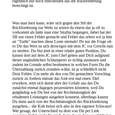
eigentlich nur noch entscheiden das die Rückforderung
berechtigt ist.
Was man tuen kann, wäre sich gegen den Stil der
Rückforderung zur Wehr zu setzen da einem das ja oft so
vorkommt als hätte man eine Straftat begangen, dabei hat der
SB nur einen Fehler gemacht und Fehler das sehen wir ja hier
an "Turtle" machen diese Leute niemals! ISt nur die Frage ob
es Dir das Wert ist sich deswegen mit dem JC vor Gericht rum
zu streiten. Du bist jetzt in einer relativ guten Position, Du
kannst dort auf dem JC zum Chef gehen und Dich aufgrund
dieser unglaublichen Schlamperei so richtig auslassen und
zudem im Grunde selbst bestimmen in welcher Form Du die
Überzahlung zurück erstatten willst, ist ja schließlich nicht
Dein Fehler. Um mehr als den von Dir gemachten Vorschlag
zurück zu fordern müsste das Amt erst mal einen Titel
erwirken, setzt sich damit aber der Gefahr aus das Du
zunächst einmal dagegen prozessieren könntest, weil Du
gutgläubig wie Du bist von der Rechtmässigkeit der
erhaltenen Leistungen ausgehen konntest, allerdings kannst
Du dann auch von der Rechtmässigkeit der Rückforderung
ausgehen, - die Kuh beisst sich also in den eigenen Schwanz!
Wie gesagt, der Unterschied zu dem von Dir per Link