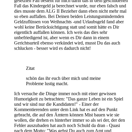
gesetzten Fall besteht für mich darin das in dem geschilderten
Fall das Kindergeld ja berechnet wurde, nur eben falsch und
dies musste dem ALG II Bezieher dann eben nicht mehr mal
so eben auffallen. Bei Deinen beiden Leistungsmindernden
Geldzuflüssen von Weihnachts -und Urlaubsgeld fand aber
wohl keine Berücksichtigung statt und somit hätte es Dir
eigentlich auffallen können. Ich weis das dies sehr
unbefriedigend ist, aber wenn es Dir dann in einem
Gerichtsurteil ebenso verkündet wird, musst Du das auch
schlucken - besser wird es dadurch nicht!
Zitat
schön das ihr euch über mich und meine
Probleme lustig macht.
Ich versuche die Dinge immer noch mit einer gewissen
Humorigkeit zu betrachten: "Das ganze Leben ist ein Spiel
und wir sind nur die Kandidaten!" - Einer der
Kommentierenden unter dem Link hat es auf den Punkt
gebracht, die auf den Ämtern können Mist bauen wie sie
wollen, die drehen es hinterher immer so als sei der, der den
Fehler auszubaden hat auch noch Schuld da dran - Quasi
nach dem Motto: "Was gehst Du auch zum Amt und