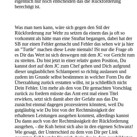
eigentlich nur noch entscheiden das die Rückforderung
berechtigt ist.
Was man tuen kann, wäre sich gegen den Stil der
Rückforderung zur Wehr zu setzen da einem das ja oft so
vorkommt als hätte man eine Straftat begangen, dabei hat der
SB nur einen Fehler gemacht und Fehler das sehen wir ja hier
an "Turtle" machen diese Leute niemals! ISt nur die Frage ob
es Dir das Wert ist sich deswegen mit dem JC vor Gericht rum
zu streiten. Du bist jetzt in einer relativ guten Position, Du
kannst dort auf dem JC zum Chef gehen und Dich aufgrund
dieser unglaublichen Schlamperei so richtig auslassen und
zudem im Grunde selbst bestimmen in welcher Form Du die
Überzahlung zurück erstatten willst, ist ja schließlich nicht
Dein Fehler. Um mehr als den von Dir gemachten Vorschlag
zurück zu fordern müsste das Amt erst mal einen Titel
erwirken, setzt sich damit aber der Gefahr aus das Du
zunächst einmal dagegen prozessieren könntest, weil Du
gutgläubig wie Du bist von der Rechtmässigkeit der
erhaltenen Leistungen ausgehen konntest, allerdings kannst
Du dann auch von der Rechtmässigkeit der Rückforderung
ausgehen, - die Kuh beisst sich also in den eigenen Schwanz!
Wie gesagt, der Unterschied zu dem von Dir per Link