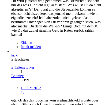
Dir wird ja nichts weg genommen was Dir zusteht, sondern
nur das was Dir nicht regulär zusteht! Was willst Du da nicht
akzeptieren??? Der Staat und die Steuerzahler können es
ebenso nicht akzeptieren das jemand mehr bekommt wie im
eigentlich zusteht! Ich habe zudem nicht gelesen das
bestimmte Unterlagen von Dir verloren gegangen seien, was
also machst Du dann die Welle??? Einige Dich mit dem JC
wie Du das zuviel gezahlte Geld in Raten zurück zahlen
kannst!
Zitieren
Inhalt melden
lacki
Erleuchteter
Erhaltene Likes
1
Beiträge
3.199
13. Juni 2012
#3
egal ob das das jobcenter vom weihnachtsgeld wusste oder
nicht, hätte ja auch Überstundenbezahlung sein können, ihr