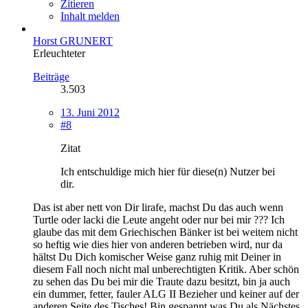
Zitieren
Inhalt melden
Horst GRUNERT
Erleuchteter
Beiträge
3.503
13. Juni 2012
#8
Zitat
Ich entschuldige mich hier für diese(n) Nutzer bei
dir.
Das ist aber nett von Dir lirafe, machst Du das auch wenn
Turtle oder lacki die Leute angeht oder nur bei mir ??? Ich
glaube das mit dem Griechischen Bänker ist bei weitem nicht
so heftig wie dies hier von anderen betrieben wird, nur da
hältst Du Dich komischer Weise ganz ruhig mit Deiner in
diesem Fall noch nicht mal unberechtigten Kritik. Aber schön
zu sehen das Du bei mir die Traute dazu besitzt, bin ja auch
ein dummer, fetter, fauler ALG II Bezieher und keiner auf der
anderen Seite des Tisches! Bin gespannt was Du als Nächstes