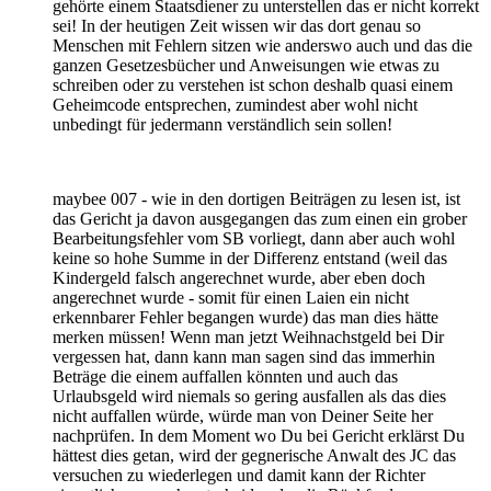
gehörte einem Staatsdiener zu unterstellen das er nicht korrekt
sei! In der heutigen Zeit wissen wir das dort genau so
Menschen mit Fehlern sitzen wie anderswo auch und das die
ganzen Gesetzesbücher und Anweisungen wie etwas zu
schreiben oder zu verstehen ist schon deshalb quasi einem
Geheimcode entsprechen, zumindest aber wohl nicht
unbedingt für jedermann verständlich sein sollen!
maybee 007 - wie in den dortigen Beiträgen zu lesen ist, ist
das Gericht ja davon ausgegangen das zum einen ein grober
Bearbeitungsfehler vom SB vorliegt, dann aber auch wohl
keine so hohe Summe in der Differenz entstand (weil das
Kindergeld falsch angerechnet wurde, aber eben doch
angerechnet wurde - somit für einen Laien ein nicht
erkennbarer Fehler begangen wurde) das man dies hätte
merken müssen! Wenn man jetzt Weihnachstgeld bei Dir
vergessen hat, dann kann man sagen sind das immerhin
Beträge die einem auffallen könnten und auch das
Urlaubsgeld wird niemals so gering ausfallen als das dies
nicht auffallen würde, würde man von Deiner Seite her
nachprüfen. In dem Moment wo Du bei Gericht erklärst Du
hättest dies getan, wird der gegnerische Anwalt des JC das
versuchen zu wiederlegen und damit kann der Richter