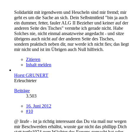
Solidarität mit irgendwem und Heucheln sind mir fremd; mir
geht es um die Sache an sich. Dein Selbstmitleid "bin ja auch
ein dummer, fetter, fauler ALG II Bezieher und keiner auf der
anderen Seite des Tisches" verstehe ich gerade nicht. Habe
Solches nie, nicht einmal ansatzweise angedacht - und sitze
übrigens auch nicht auf der anderen Seite des Tisches,
sondern praktisch neben dir, nur werde ich nicht fies; das liegt
mir nicht und ist im Übrigen auch Null hilfreich.
Zitieren
Inhalt melden
Horst GRUNERT
Erleuchteter
Beiträge
3.503
16. Juni 2012
#10
@ lirafe - ist ja richtig interessant das Du via mail nur wegen
mir Beschwerden erhältst, wusste gar nicht das phillipp Dich
statt turtle1974 zum Wächter des Forums gemacht hat oder