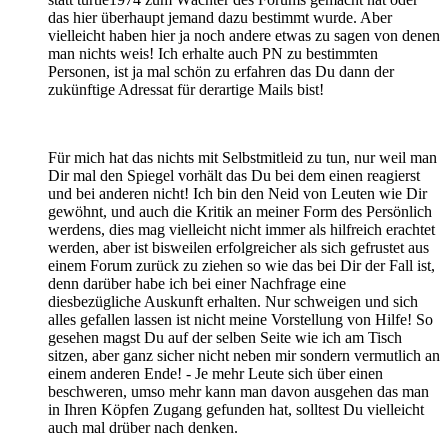
das hier überhaupt jemand dazu bestimmt wurde. Aber
vielleicht haben hier ja noch andere etwas zu sagen von denen
man nichts weis! Ich erhalte auch PN zu bestimmten
Personen, ist ja mal schön zu erfahren das Du dann der
zukünftige Adressat für derartige Mails bist!
Für mich hat das nichts mit Selbstmitleid zu tun, nur weil man
Dir mal den Spiegel vorhält das Du bei dem einen reagierst
und bei anderen nicht! Ich bin den Neid von Leuten wie Dir
gewöhnt, und auch die Kritik an meiner Form des Persönlich
werdens, dies mag vielleicht nicht immer als hilfreich erachtet
werden, aber ist bisweilen erfolgreicher als sich gefrustet aus
einem Forum zurück zu ziehen so wie das bei Dir der Fall ist,
denn darüber habe ich bei einer Nachfrage eine
diesbezügliche Auskunft erhalten. Nur schweigen und sich
alles gefallen lassen ist nicht meine Vorstellung von Hilfe! So
gesehen magst Du auf der selben Seite wie ich am Tisch
sitzen, aber ganz sicher nicht neben mir sondern vermutlich an
einem anderen Ende! - Je mehr Leute sich über einen
beschweren, umso mehr kann man davon ausgehen das man
in Ihren Köpfen Zugang gefunden hat, solltest Du vielleicht
auch mal drüber nach denken.