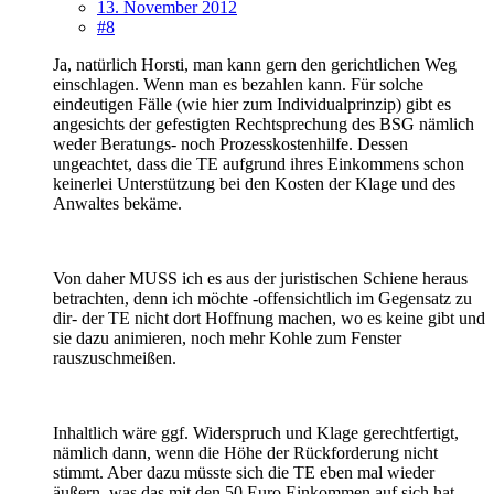
13. November 2012
#8
Ja, natürlich Horsti, man kann gern den gerichtlichen Weg
einschlagen. Wenn man es bezahlen kann. Für solche
eindeutigen Fälle (wie hier zum Individualprinzip) gibt es
angesichts der gefestigten Rechtsprechung des BSG nämlich
weder Beratungs- noch Prozesskostenhilfe. Dessen
ungeachtet, dass die TE aufgrund ihres Einkommens schon
keinerlei Unterstützung bei den Kosten der Klage und des
Anwaltes bekäme.
Von daher MUSS ich es aus der juristischen Schiene heraus
betrachten, denn ich möchte -offensichtlich im Gegensatz zu
dir- der TE nicht dort Hoffnung machen, wo es keine gibt und
sie dazu animieren, noch mehr Kohle zum Fenster
rauszuschmeißen.
Inhaltlich wäre ggf. Widerspruch und Klage gerechtfertigt,
nämlich dann, wenn die Höhe der Rückforderung nicht
stimmt. Aber dazu müsste sich die TE eben mal wieder
äußern, was das mit den 50 Euro Einkommen auf sich hat.