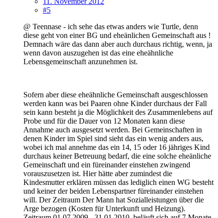
11. November 2012
#5
@ Teennase - ich sehe das etwas anders wie Turtle, denn
diese geht von einer BG und eheänlichen Gemeinschaft aus !
Demnach wäre das dann aber auch durchaus richtig, wenn, ja
wenn davon auszugehen ist das eine eheähnliche
Lebensgemeinschaft anzunehmen ist.
Sofern aber diese eheähnliche Gemeinschaft ausgeschlossen
werden kann was bei Paaren ohne Kinder durchaus der Fall
sein kann besteht ja die Möglichkeit des Zusammenlebens auf
Probe und für die Dauer von 12 Monaten kann diese
Annahme auch ausgesetzt werden. Bei Gemeinschaften in
denen Kinder im Spiel sind sieht das ein wenig anders aus,
wobei ich mal annehme das ein 14, 15 oder 16 jähriges Kind
durchaus keiner Betreuung bedarf, die eine solche eheänliche
Gemeinschaft und ein füreinander einstehen zwingend
vorauszusetzen ist. Hier hätte aber zumindest die
Kindesmutter erklären müssen das lediglich einen WG besteht
und keiner der beiden Lebenspartner füreinander einstehen
will. Der Zeitraum Der Mann hat Sozialleistungen über die
Arge bezogen (Kosten für Unterkunft und Heizung).
Zeitraum 01.07.2009 - 31.01.2010. beläuft sich auf 7 Monate