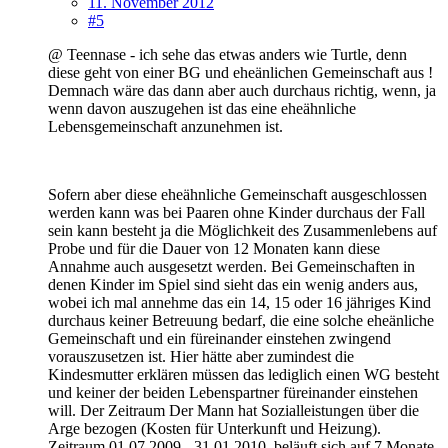
11. November 2012
#5
@ Teennase - ich sehe das etwas anders wie Turtle, denn
diese geht von einer BG und eheänlichen Gemeinschaft aus !
Demnach wäre das dann aber auch durchaus richtig, wenn, ja
wenn davon auszugehen ist das eine eheähnliche
Lebensgemeinschaft anzunehmen ist.
Sofern aber diese eheähnliche Gemeinschaft ausgeschlossen
werden kann was bei Paaren ohne Kinder durchaus der Fall
sein kann besteht ja die Möglichkeit des Zusammenlebens auf
Probe und für die Dauer von 12 Monaten kann diese
Annahme auch ausgesetzt werden. Bei Gemeinschaften in
denen Kinder im Spiel sind sieht das ein wenig anders aus,
wobei ich mal annehme das ein 14, 15 oder 16 jähriges Kind
durchaus keiner Betreuung bedarf, die eine solche eheänliche
Gemeinschaft und ein füreinander einstehen zwingend
vorauszusetzen ist. Hier hätte aber zumindest die
Kindesmutter erklären müssen das lediglich einen WG besteht
und keiner der beiden Lebenspartner füreinander einstehen
will. Der Zeitraum Der Mann hat Sozialleistungen über die
Arge bezogen (Kosten für Unterkunft und Heizung).
Zeitraum 01.07.2009 - 31.01.2010. beläuft sich auf 7 Monate