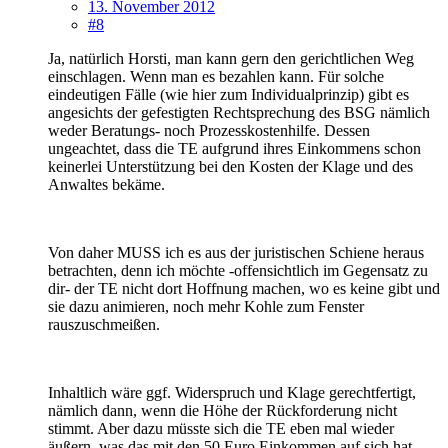
13. November 2012
#8
Ja, natürlich Horsti, man kann gern den gerichtlichen Weg
einschlagen. Wenn man es bezahlen kann. Für solche
eindeutigen Fälle (wie hier zum Individualprinzip) gibt es
angesichts der gefestigten Rechtsprechung des BSG nämlich
weder Beratungs- noch Prozesskostenhilfe. Dessen
ungeachtet, dass die TE aufgrund ihres Einkommens schon
keinerlei Unterstützung bei den Kosten der Klage und des
Anwaltes bekäme.
Von daher MUSS ich es aus der juristischen Schiene heraus
betrachten, denn ich möchte -offensichtlich im Gegensatz zu
dir- der TE nicht dort Hoffnung machen, wo es keine gibt und
sie dazu animieren, noch mehr Kohle zum Fenster
rauszuschmeißen.
Inhaltlich wäre ggf. Widerspruch und Klage gerechtfertigt,
nämlich dann, wenn die Höhe der Rückforderung nicht
stimmt. Aber dazu müsste sich die TE eben mal wieder
äußern, was das mit den 50 Euro Einkommen auf sich hat.