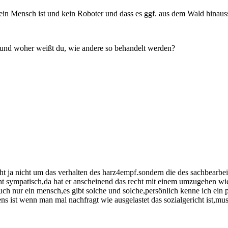
ein Mensch ist und kein Roboter und dass es ggf. aus dem Wald hinauss
 und woher weißt du, wie andere so behandelt werden?
eht ja nicht um das verhalten des harz4empf.sondern die des sachbearbeit
t sympatisch,da hat er anscheinend das recht mit einem umzugehen wie e
uch nur ein mensch,es gibt solche und solche,persönlich kenne ich ein p
estens ist wenn man mal nachfragt wie ausgelastet das sozialgericht ist