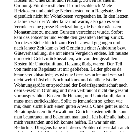
Kosten für Unterkunft und Heizung. Soweit ist alles in
Ordnung. Für die restlichen 11 qm bezahle ich Miete
Heizkosten und anteilge Nebenkosten vom Regelsatz, der
eigentlich nicht für Wohnkosten vorgesehen ist. In den letzten
2 Jahren war der Winter kurz und warm, also gab es vom
Vermieter eine grosse Rueckzahlung, die bei der nächsten
Monatsmiete zu meinen Gunsten verrechnet wurde. Sofort
kam das Jobcenter und wollte den gesamten Betrag zurück.
An dieser Stelle bin ich zum Rechtsanwalt gegangen und
nach langer Zeit kam es bei Gericht zu einer Anhörung bzw.
Güteverhandlung, die mit einem Vergleich endete. Ich musste
nur soviel Geld zurückbezahlen, wie von den gezahlten
Kosten für Unterkunft und Heizung übrig waren. Der Teil
von meinem Regelsatz ist mir geblieben. Leider gibt es da
keine Gerichtsurteile, es ist eine Gesetzeslücke und wer sich
nicht wehrt büst ein. Nochmal kurz und deutlich: ist die
Wohnungsgröße entsprechend der Bedarfsgemeinschaft nach
dem Gesetz in Ordnung und man verbraucht nicht die gesamt
vorrausgezahlten Kosten für Heizung und Unterkunft, dann
muss man zurückzahlen. Sollte es jemandem so gehen wie
mir, dann sucht Euch einen guten Anwalt. Ohne geht es nicht.
Beratungskosten für Anwalt und Gerichtskostenbeihilfe kann
man beantragen und bekommt man auch. Ich hoffe alle haben
mich verstanden und ich konnte helfen. Es war mir ein
Bedürfnis. Übrigens habe ich dieses Problem dieses Jahr auch