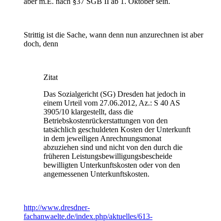
aber m.E. nach §37 SGB II ab 1. Oktober sein.
Strittig ist die Sache, wann denn nun anzurechnen ist aber
doch, denn
Zitat
Das Sozialgericht (SG) Dresden hat jedoch in
einem Urteil vom 27.06.2012, Az.: S 40 AS
3905/10 klargestellt, dass die
Betriebskostenrückerstattungen von den
tatsächlich geschuldeten Kosten der Unterkunft
in dem jeweiligen Anrechnungsmonat
abzuziehen sind und nicht von den durch die
früheren Leistungsbewilligungsbescheide
bewilligten Unterkunftskosten oder von den
angemessenen Unterkunftskosten.
http://www.dresdner-
fachanwaelte.de/index.php/aktuelles/613-