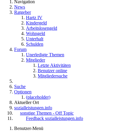
Navigation
News
Ratgeber
Hartz IV
Kindergeld
Arbeitslosengeld
Wohngeld
Unterhalt
Schulden
Forum
Unerledigte Themen
Mitglieder
Letzte Aktivitäten
Benutzer online
Mitgliedersuche
Suche
Optionen
(placeholder)
Aktueller Ort
sozialleistungen.info
sonstige Themen - Off Topic
Feedback sozialleistungen.info
Benutzer-Menü