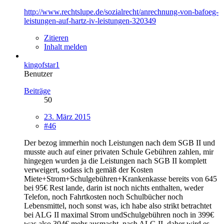
http://www.rechtslupe.de/sozialrecht/anrechnung-von-bafoeg-
leistungen-auf-hartz-iv-leistungen-320349
Zitieren
Inhalt melden
kingofstar1
Benutzer
Beiträge
50
23. März 2015
#46
Der bezog immerhin noch Leistungen nach dem SGB II und
musste auch auf einer privaten Schule Gebühren zahlen, mir
hingegen wurden ja die Leistungen nach SGB II komplett
verweigert, sodass ich gemäß der Kosten
Miete+Strom+Schulgebühren+Krankenkasse bereits von 645
bei 95€ Rest lande, darin ist noch nichts enthalten, weder
Telefon, noch Fahrtkosten noch Schulbücher noch
Lebensmittel, noch sonst was, ich habe also strikt betrachtet
bei ALG II maximal Strom undSchulgebühren noch in 399€
was also 304€ mehr ausmacht, nach ALG II, daher wird es