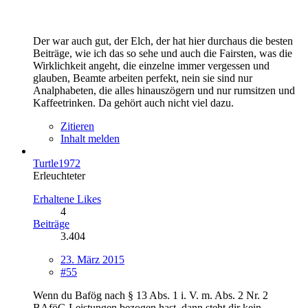
Der war auch gut, der Elch, der hat hier durchaus die besten
Beiträge, wie ich das so sehe und auch die Fairsten, was die
Wirklichkeit angeht, die einzelne immer vergessen und
glauben, Beamte arbeiten perfekt, nein sie sind nur
Analphabeten, die alles hinauszögern und nur rumsitzen und
Kaffeetrinken. Da gehört auch nicht viel dazu.
Zitieren
Inhalt melden
Turtle1972
Erleuchteter
Erhaltene Likes
4
Beiträge
3.404
23. März 2015
#55
Wenn du Bafög nach § 13 Abs. 1 i. V. m. Abs. 2 Nr. 2
BAföG Leistungen bezogen hast, dann steht dir kein