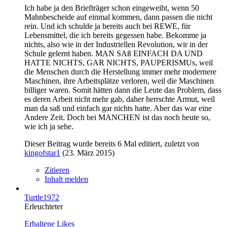
Ich habe ja den Briefträger schon eingeweiht, wenn 50
Mahnbescheide auf einmal kommen, dann passen die nicht
rein. Und ich schulde ja bereits auch bei REWE, für
Lebensmittel, die ich bereits gegessen habe. Bekomme ja
nichts, also wie in der Industriellen Revolution, wir in der
Schule gelernt haben. MAN SAß EINFACH DA UND
HATTE NICHTS, GAR NICHTS, PAUPERISMUs, weil
die Menschen durch die Herstellung immer mehr modernere
Maschinen, ihre Arbeitsplätze verloren, weil die Maschinen
billiger waren. Somit hätten dann die Leute das Problem, dass
es deren Arbeit nicht mehr gab, daher herrschte Armut, weil
man da saß und einfach gar nichts hatte. Aber das war eine
Andere Zeit. Doch bei MANCHEN ist das noch heute so,
wie ich ja sehe.
Dieser Beitrag wurde bereits 6 Mal editiert, zuletzt von
kingofstar1
(
23. März 2015
)
Zitieren
Inhalt melden
Turtle1972
Erleuchteter
Erhaltene Likes