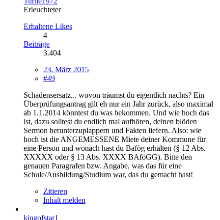
Turtle1972
Erleuchteter
Erhaltene Likes
4
Beiträge
3.404
23. März 2015
#49
Schadensersatz... wovon träumst du eigentlich nachts? Ein
Überprüfungsantrag gilt eh nur ein Jahr zurück, also maximal
ab 1.1.2014 könntest du was bekommen. Und wie hoch das
ist, dazu solltest du endlich mal aufhören, deinen blöden
Sermon herunterzuplappern und Fakten liefern. Also: wie
hoch ist die ANGEMESSENE Miete deiner Kommune für
eine Person und wonach hast du Bafög erhalten (§ 12 Abs.
XXXXX oder § 13 Abs. XXXX BAföGG). Bitte den
genauen Paragrafen bzw. Angabe, was das für eine
Schule/Ausbildung/Studium war, das du gemacht hast!
Zitieren
Inhalt melden
kingofstar1