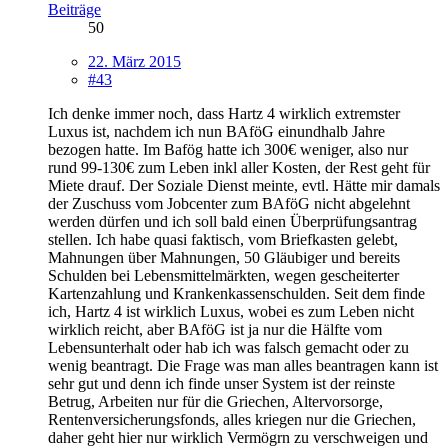
Beiträge
50
22. März 2015
#43
Ich denke immer noch, dass Hartz 4 wirklich extremster
Luxus ist, nachdem ich nun BAföG einundhalb Jahre
bezogen hatte. Im Bafög hatte ich 300€ weniger, also nur
rund 99-130€ zum Leben inkl aller Kosten, der Rest geht für
Miete drauf. Der Soziale Dienst meinte, evtl. Hätte mir damals
der Zuschuss vom Jobcenter zum BAföG nicht abgelehnt
werden dürfen und ich soll bald einen Überprüfungsantrag
stellen. Ich habe quasi faktisch, vom Briefkasten gelebt,
Mahnungen über Mahnungen, 50 Gläubiger und bereits
Schulden bei Lebensmittelmärkten, wegen gescheiterter
Kartenzahlung und Krankenkassenschulden. Seit dem finde
ich, Hartz 4 ist wirklich Luxus, wobei es zum Leben nicht
wirklich reicht, aber BAföG ist ja nur die Hälfte vom
Lebensunterhalt oder hab ich was falsch gemacht oder zu
wenig beantragt. Die Frage was man alles beantragen kann ist
sehr gut und denn ich finde unser System ist der reinste
Betrug, Arbeiten nur für die Griechen, Altervorsorge,
Rentenversicherungsfonds, alles kriegen nur die Griechen,
daher geht hier nur wirklich Vermögrn zu verschweigen und