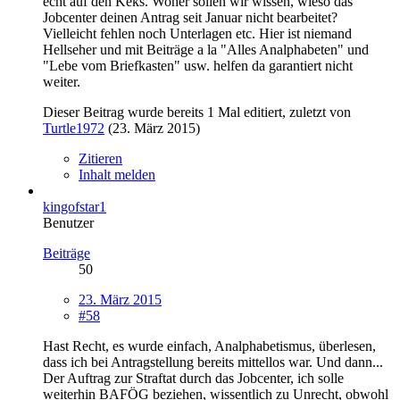
echt auf den Keks. Woher sollen wir wissen, wieso das
Jobcenter deinen Antrag seit Januar nicht bearbeitet?
Vielleicht fehlen noch Unterlagen etc. Hier ist niemand
Hellseher und mit Beiträge a la "Alles Analphabeten" und
"Lebe vom Briefkasten" usw. helfen da garantiert nicht
weiter.
Dieser Beitrag wurde bereits 1 Mal editiert, zuletzt von
Turtle1972
(
23. März 2015
)
Zitieren
Inhalt melden
kingofstar1
Benutzer
Beiträge
50
23. März 2015
#58
Hast Recht, es wurde einfach, Analphabetismus, überlesen,
dass ich bei Antragstellung bereits mittellos war. Und dann...
Der Auftrag zur Straftat durch das Jobcenter, ich solle
weiterhin BAFÖG beziehen, wissentlich zu Unrecht, obwohl