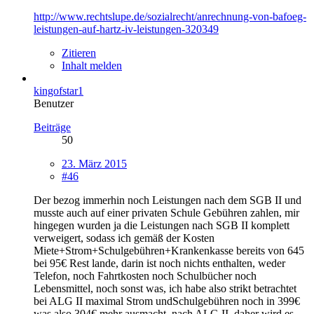
http://www.rechtslupe.de/sozialrecht/anrechnung-von-bafoeg-
leistungen-auf-hartz-iv-leistungen-320349
Zitieren
Inhalt melden
kingofstar1
Benutzer
Beiträge
50
23. März 2015
#46
Der bezog immerhin noch Leistungen nach dem SGB II und
musste auch auf einer privaten Schule Gebühren zahlen, mir
hingegen wurden ja die Leistungen nach SGB II komplett
verweigert, sodass ich gemäß der Kosten
Miete+Strom+Schulgebühren+Krankenkasse bereits von 645
bei 95€ Rest lande, darin ist noch nichts enthalten, weder
Telefon, noch Fahrtkosten noch Schulbücher noch
Lebensmittel, noch sonst was, ich habe also strikt betrachtet
bei ALG II maximal Strom undSchulgebühren noch in 399€
was also 304€ mehr ausmacht, nach ALG II, daher wird es