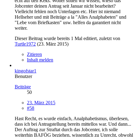
echt auf den Keks. Woher sollen wir wissen, wieso das
Jobcenter deinen Antrag seit Januar nicht bearbeitet?
Vielleicht fehlen noch Unterlagen etc. Hier ist niemand
Hellseher und mit Beiträge a la "Alles Analphabeten" und
"Lebe vom Briefkasten" usw. helfen da garantiert nicht
weiter.
Dieser Beitrag wurde bereits 1 Mal editiert, zuletzt von
Turtle1972
(
23. März 2015
)
Zitieren
Inhalt melden
kingofstar1
Benutzer
Beiträge
50
23. März 2015
#58
Hast Recht, es wurde einfach, Analphabetismus, überlesen,
dass ich bei Antragstellung bereits mittellos war. Und dann...
Der Auftrag zur Straftat durch das Jobcenter, ich solle
weiterhin BAFÖG beziehen, wissentlich zu Unrecht, obwohl