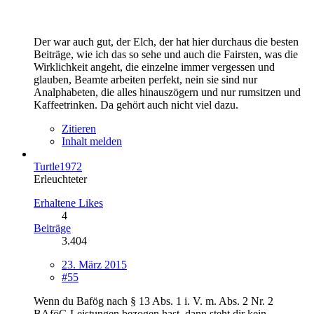
Der war auch gut, der Elch, der hat hier durchaus die besten
Beiträge, wie ich das so sehe und auch die Fairsten, was die
Wirklichkeit angeht, die einzelne immer vergessen und
glauben, Beamte arbeiten perfekt, nein sie sind nur
Analphabeten, die alles hinauszögern und nur rumsitzen und
Kaffeetrinken. Da gehört auch nicht viel dazu.
Zitieren
Inhalt melden
Turtle1972
Erleuchteter
Erhaltene Likes
4
Beiträge
3.404
23. März 2015
#55
Wenn du Bafög nach § 13 Abs. 1 i. V. m. Abs. 2 Nr. 2
BAföG Leistungen bezogen hast, dann steht dir kein