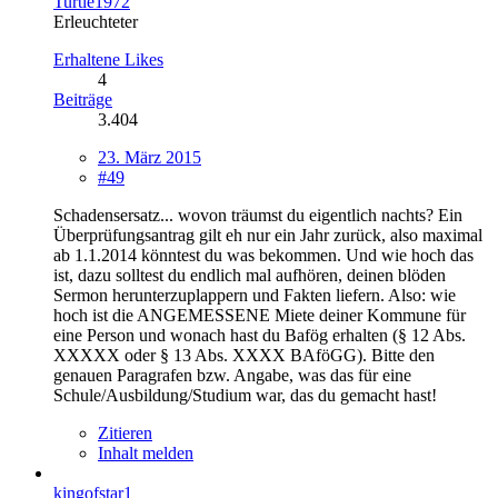
Turtle1972
Erleuchteter
Erhaltene Likes
4
Beiträge
3.404
23. März 2015
#49
Schadensersatz... wovon träumst du eigentlich nachts? Ein
Überprüfungsantrag gilt eh nur ein Jahr zurück, also maximal
ab 1.1.2014 könntest du was bekommen. Und wie hoch das
ist, dazu solltest du endlich mal aufhören, deinen blöden
Sermon herunterzuplappern und Fakten liefern. Also: wie
hoch ist die ANGEMESSENE Miete deiner Kommune für
eine Person und wonach hast du Bafög erhalten (§ 12 Abs.
XXXXX oder § 13 Abs. XXXX BAföGG). Bitte den
genauen Paragrafen bzw. Angabe, was das für eine
Schule/Ausbildung/Studium war, das du gemacht hast!
Zitieren
Inhalt melden
kingofstar1