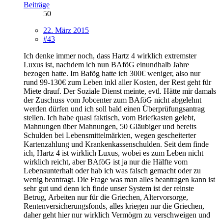
Beiträge
50
22. März 2015
#43
Ich denke immer noch, dass Hartz 4 wirklich extremster
Luxus ist, nachdem ich nun BAföG einundhalb Jahre
bezogen hatte. Im Bafög hatte ich 300€ weniger, also nur
rund 99-130€ zum Leben inkl aller Kosten, der Rest geht für
Miete drauf. Der Soziale Dienst meinte, evtl. Hätte mir damals
der Zuschuss vom Jobcenter zum BAföG nicht abgelehnt
werden dürfen und ich soll bald einen Überprüfungsantrag
stellen. Ich habe quasi faktisch, vom Briefkasten gelebt,
Mahnungen über Mahnungen, 50 Gläubiger und bereits
Schulden bei Lebensmittelmärkten, wegen gescheiterter
Kartenzahlung und Krankenkassenschulden. Seit dem finde
ich, Hartz 4 ist wirklich Luxus, wobei es zum Leben nicht
wirklich reicht, aber BAföG ist ja nur die Hälfte vom
Lebensunterhalt oder hab ich was falsch gemacht oder zu
wenig beantragt. Die Frage was man alles beantragen kann ist
sehr gut und denn ich finde unser System ist der reinste
Betrug, Arbeiten nur für die Griechen, Altervorsorge,
Rentenversicherungsfonds, alles kriegen nur die Griechen,
daher geht hier nur wirklich Vermögrn zu verschweigen und