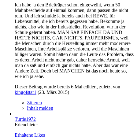
Ich habe ja den Briefträger schon eingeweiht, wenn 50
Mahnbescheide auf einmal kommen, dann passen die nicht
rein. Und ich schulde ja bereits auch bei REWE, für
Lebensmittel, die ich bereits gegessen habe. Bekomme ja
nichts, also wie in der Industriellen Revolution, wir in der
Schule gelernt haben. MAN SAß EINFACH DA UND
HATTE NICHTS, GAR NICHTS, PAUPERISMUs, weil
die Menschen durch die Herstellung immer mehr modernere
Maschinen, ihre Arbeitsplätze verloren, weil die Maschinen
billiger waren. Somit hätten dann die Leute das Problem, dass
es deren Arbeit nicht mehr gab, daher herrschte Armut, weil
man da saß und einfach gar nichts hatte. Aber das war eine
Andere Zeit. Doch bei MANCHEN ist das noch heute so,
wie ich ja sehe.
Dieser Beitrag wurde bereits 6 Mal editiert, zuletzt von
kingofstar1
(
23. März 2015
)
Zitieren
Inhalt melden
Turtle1972
Erleuchteter
Erhaltene Likes