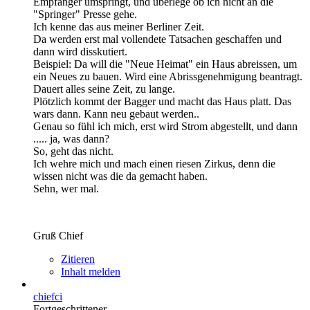
Empfänger umspringt, und überlege ob ich nicht an die
"Springer" Presse gehe.
Ich kenne das aus meiner Berliner Zeit.
Da werden erst mal vollendete Tatsachen geschaffen und
dann wird disskutiert.
Beispiel: Da will die "Neue Heimat" ein Haus abreissen, um
ein Neues zu bauen. Wird eine Abrissgenehmigung beantragt.
Dauert alles seine Zeit, zu lange.
Plötzlich kommt der Bagger und macht das Haus platt. Das
wars dann. Kann neu gebaut werden..
Genau so fühl ich mich, erst wird Strom abgestellt, und dann
..... ja, was dann?
So, geht das nicht.
Ich wehre mich und mach einen riesen Zirkus, denn die
wissen nicht was die da gemacht haben.
Sehn, wer mal.
Gruß Chief
Zitieren
Inhalt melden
chiefci
Fortgeschrittener