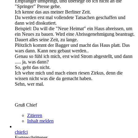
Empfänger umspringt, und überlege ob ich nicht an die
"Springer" Presse gehe.
Ich kenne das aus meiner Berliner Zeit.
Da werden erst mal vollendete Tatsachen geschaffen und
dann wird disskutiert.
Beispiel: Da will die "Neue Heimat" ein Haus abreissen, um
ein Neues zu bauen. Wird eine Abrissgenehmigung beantragt.
Dauert alles seine Zeit, zu lange.
Plötzlich kommt der Bagger und macht das Haus platt. Das
wars dann. Kann neu gebaut werden..
Genau so fühl ich mich, erst wird Strom abgestellt, und dann
..... ja, was dann?
So, geht das nicht.
Ich wehre mich und mach einen riesen Zirkus, denn die
wissen nicht was die da gemacht haben.
Sehn, wer mal.
Gruß Chief
Zitieren
Inhalt melden
chiefci
Fortgeschrittener