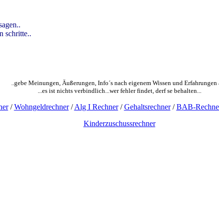
sagen..
 schritte..
..gebe Meinungen, Äußerungen, Info´s nach eigenem Wissen und Erfahrungen 
...es ist nichts verbindlich...wer fehler findet, derf se behalten...
ner
/
Wohngeldrechner
/
Alg I Rechner
/
Gehaltsrechner
/
BAB-Rechne
Kinderzuschussrechner