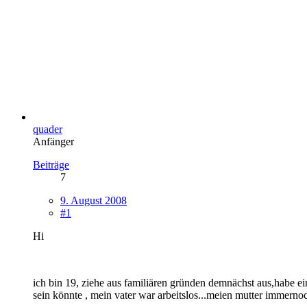
quader
Anfänger
Beiträge
7
9. August 2008
#1
Hi
ich bin 19, ziehe aus familiären gründen demnächst aus,habe e
sein könnte , mein vater war arbeitslos...meien mutter immerno