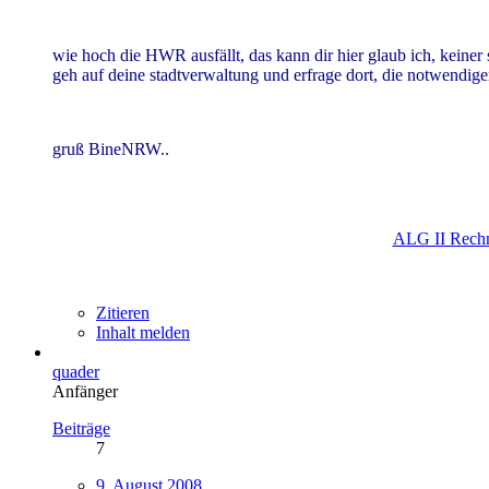
wie hoch die HWR ausfällt, das kann dir hier glaub ich, keiner 
geh auf deine stadtverwaltung und erfrage dort, die notwendigen
gruß BineNRW..
ALG II Rech
Zitieren
Inhalt melden
quader
Anfänger
Beiträge
7
9. August 2008