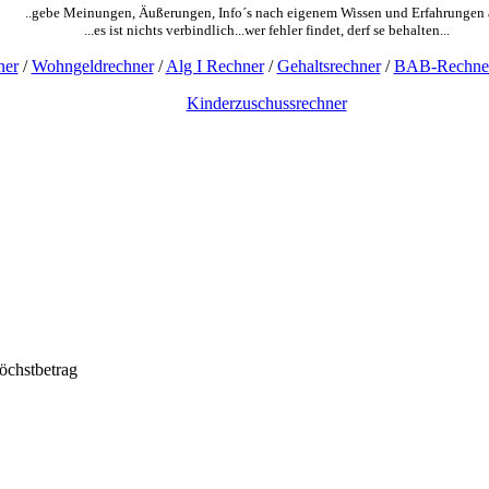
..gebe Meinungen, Äußerungen, Info´s nach eigenem Wissen und Erfahrungen 
...es ist nichts verbindlich...wer fehler findet, derf se behalten...
ner
/
Wohngeldrechner
/
Alg I Rechner
/
Gehaltsrechner
/
BAB-Rechne
Kinderzuschussrechner
öchstbetrag