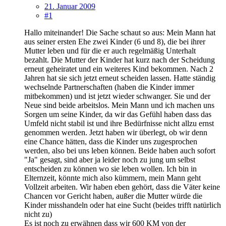
21. Januar 2009
#1
Hallo miteinander! Die Sache schaut so aus: Mein Mann hat
aus seiner ersten Ehe zwei Kinder (6 und 8), die bei ihrer
Mutter leben und für die er auch regelmäßig Unterhalt
bezahlt. Die Mutter der Kinder hat kurz nach der Scheidung
erneut geheiratet und ein weiteres Kind bekommen. Nach 2
Jahren hat sie sich jetzt erneut scheiden lassen. Hatte ständig
wechselnde Partnerschaften (haben die Kinder immer
mitbekommen) und ist jetzt wieder schwanger. Sie und der
Neue sind beide arbeitslos. Mein Mann und ich machen uns
Sorgen um seine Kinder, da wir das Gefühl haben dass das
Umfeld nicht stabil ist und ihre Bedürfnisse nicht allzu ernst
genommen werden. Jetzt haben wir überlegt, ob wir denn
eine Chance hätten, dass die Kinder uns zugesprochen
werden, also bei uns leben können. Beide haben auch sofort
"Ja" gesagt, sind aber ja leider noch zu jung um selbst
entscheiden zu können wo sie leben wollen. Ich bin in
Elternzeit, könnte mich also kümmern, mein Mann geht
Vollzeit arbeiten. Wir haben eben gehört, dass die Väter keine
Chancen vor Gericht haben, außer die Mutter würde die
Kinder misshandeln oder hat eine Sucht (beides trifft natürlich
nicht zu)
Es ist noch zu erwähnen dass wir 600 KM von der