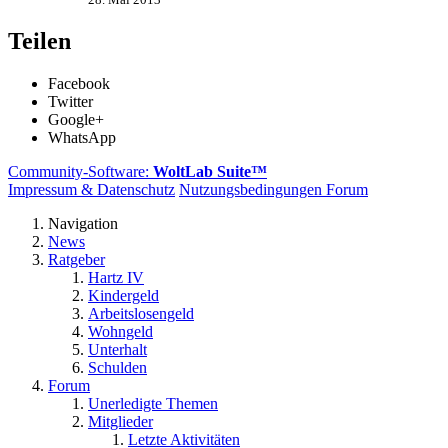
Teilen
Facebook
Twitter
Google+
WhatsApp
Community-Software:
WoltLab Suite™
Impressum & Datenschutz
Nutzungsbedingungen Forum
Navigation
News
Ratgeber
Hartz IV
Kindergeld
Arbeitslosengeld
Wohngeld
Unterhalt
Schulden
Forum
Unerledigte Themen
Mitglieder
Letzte Aktivitäten