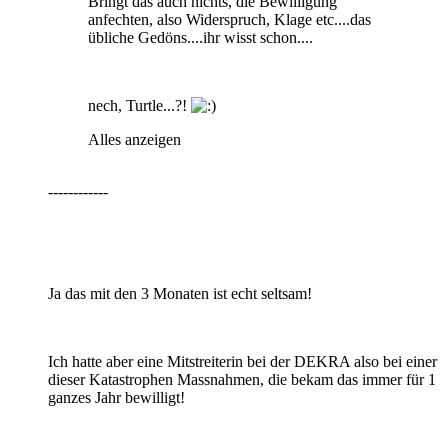
Bringt das auch nichts, die Bewilligung
anfechten, also Widerspruch, Klage etc....das
übliche Gedöns....ihr wisst schon....
nech, Turtle...?!
Alles anzeigen
------------
Ja das mit den 3 Monaten ist echt seltsam!
Ich hatte aber eine Mitstreiterin bei der DEKRA also bei einer
dieser Katastrophen Massnahmen, die bekam das immer für 1
ganzes Jahr bewilligt!