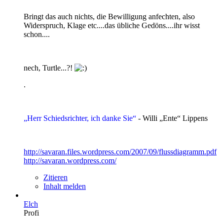
Bringt das auch nichts, die Bewilligung anfechten, also
Widerspruch, Klage etc....das übliche Gedöns....ihr wisst
schon....
nech, Turtle...?!
.
„Herr Schiedsrichter, ich danke Sie“
- Willi „Ente“ Lippens
http://savaran.files.wordpress.com/2007/09/flussdiagramm.pdf
http://savaran.wordpress.com/
Zitieren
Inhalt melden
Elch
Profi