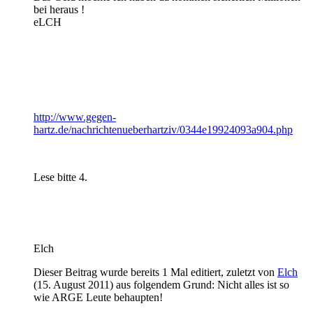
bei heraus !
eLCH
http://www.gegen-
hartz.de/nachrichtenueberhartziv/0344e19924093a904.php
Lese bitte 4.
Elch
Dieser Beitrag wurde bereits 1 Mal editiert, zuletzt von
Elch
(
15. August 2011
) aus folgendem Grund: Nicht alles ist so
wie ARGE Leute behaupten!