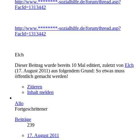
http://www.********-sozialhilfe.de/forum/thread.asp?
FacId=1313442
http://www.********-sozialhilfe.de/forum/thread.asp?
FacId=1313442
Elch
Dieser Beitrag wurde bereits 10 Mal editiert, zuletzt von
Elch
(
17. August 2011
) aus folgendem Grund: So etwas muss
öffentlich gemacht werden!
Zitieren
Inhalt melden
Allo
Fortgeschrittener
Beiträge
239
17. August 2011