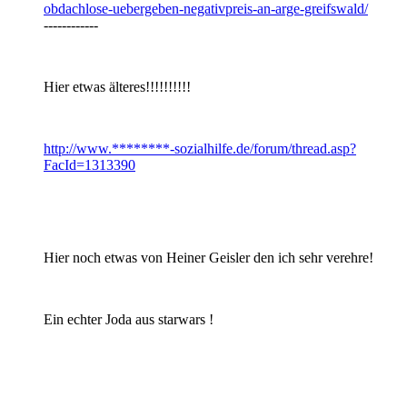
obdachlose-uebergeben-negativpreis-an-arge-greifswald/
------------
Hier etwas älteres!!!!!!!!!!
http://www.********-sozialhilfe.de/forum/thread.asp?
FacId=1313390
Hier noch etwas von Heiner Geisler den ich sehr verehre!
Ein echter Joda aus starwars !