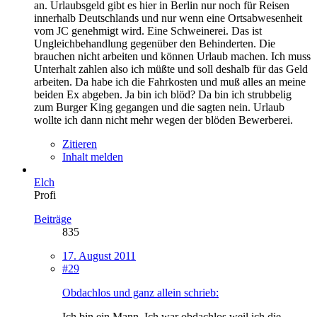
an. Urlaubsgeld gibt es hier in Berlin nur noch für Reisen
innerhalb Deutschlands und nur wenn eine Ortsabwesenheit
vom JC genehmigt wird. Eine Schweinerei. Das ist
Ungleichbehandlung gegenüber den Behinderten. Die
brauchen nicht arbeiten und können Urlaub machen. Ich muss
Unterhalt zahlen also ich müßte und soll deshalb für das Geld
arbeiten. Da habe ich die Fahrkosten und muß alles an meine
beiden Ex abgeben. Ja bin ich blöd? Da bin ich strubbelig
zum Burger King gegangen und die sagten nein. Urlaub
wollte ich dann nicht mehr wegen der blöden Bewerberei.
Zitieren
Inhalt melden
Elch
Profi
Beiträge
835
17. August 2011
#29
Obdachlos und ganz allein schrieb:
Ich bin ein Mann. Ich war obdachlos weil ich die