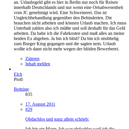
an. Urlaubsgeld gibt es hier in Berlin nur noch für Reisen
innerhalb Deutschlands und nur wenn eine Ortsabwesenheit
vom JC genehmigt wird. Eine Schweinerei. Das ist
Ungleichbehandlung gegenüber den Behinderten. Die
brauchen nicht arbeiten und können Urlaub machen. Ich muss
Unterhalt zahlen also ich müßte und soll deshalb für das Geld
arbeiten. Da habe ich die Fahrkosten und muß alles an meine
beiden Ex abgeben. Ja bin ich blöd? Da bin ich strubbelig
zum Burger King gegangen und die sagten nein. Urlaub
wollte ich dann nicht mehr wegen der blöden Bewerberei.
Zitieren
Inhalt melden
Elch
Profi
Beiträge
835
17. August 2011
#29
Obdachlos und ganz allein schrieb:
Ich bin ein Mann. Ich war obdachlos weil ich die