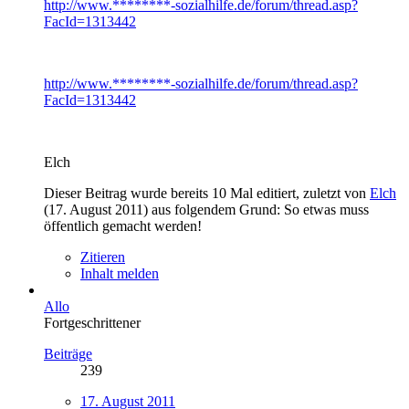
http://www.********-sozialhilfe.de/forum/thread.asp?
FacId=1313442
http://www.********-sozialhilfe.de/forum/thread.asp?
FacId=1313442
Elch
Dieser Beitrag wurde bereits 10 Mal editiert, zuletzt von
Elch
(
17. August 2011
) aus folgendem Grund: So etwas muss
öffentlich gemacht werden!
Zitieren
Inhalt melden
Allo
Fortgeschrittener
Beiträge
239
17. August 2011