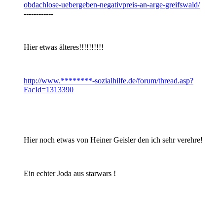
obdachlose-uebergeben-negativpreis-an-arge-greifswald/
------------
Hier etwas älteres!!!!!!!!!!
http://www.********-sozialhilfe.de/forum/thread.asp?
FacId=1313390
Hier noch etwas von Heiner Geisler den ich sehr verehre!
Ein echter Joda aus starwars !