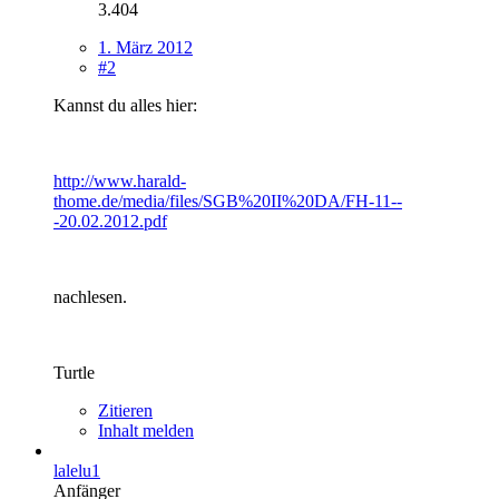
3.404
1. März 2012
#2
Kannst du alles hier:
http://www.harald-
thome.de/media/files/SGB%20II%20DA/FH-11--
-20.02.2012.pdf
nachlesen.
Turtle
Zitieren
Inhalt melden
lalelu1
Anfänger