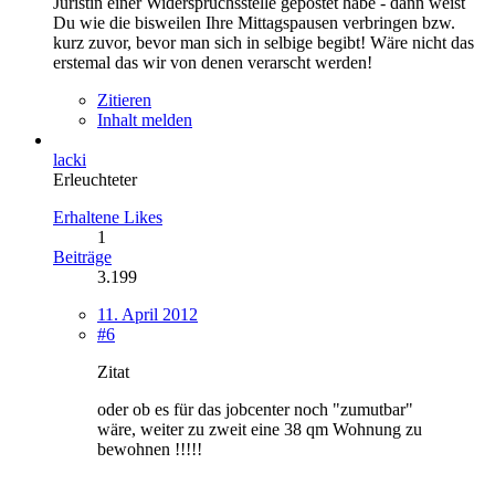
Juristin einer Widerspruchsstelle gepostet habe - dann weist
Du wie die bisweilen Ihre Mittagspausen verbringen bzw.
kurz zuvor, bevor man sich in selbige begibt! Wäre nicht das
erstemal das wir von denen verarscht werden!
Zitieren
Inhalt melden
lacki
Erleuchteter
Erhaltene Likes
1
Beiträge
3.199
11. April 2012
#6
Zitat
oder ob es für das jobcenter noch "zumutbar"
wäre, weiter zu zweit eine 38 qm Wohnung zu
bewohnen !!!!!