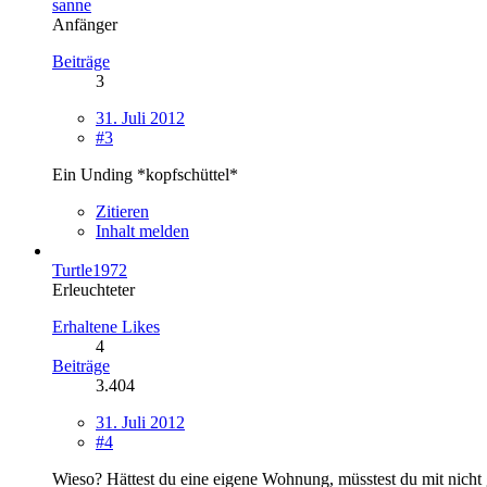
sanne
Anfänger
Beiträge
3
31. Juli 2012
#3
Ein Unding *kopfschüttel*
Zitieren
Inhalt melden
Turtle1972
Erleuchteter
Erhaltene Likes
4
Beiträge
3.404
31. Juli 2012
#4
Wieso? Hättest du eine eigene Wohnung, müsstest du mit nicht