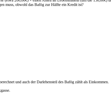
iete (etwa 200,00€) + einen Anteil an Lebensmitteln (um die 150,00€)
gen muss, obwohl das Bafög zur Hälfte ein Kredit ist?
g berechnet und auch der Darlehensteil des Bafög zählt als Einkommen.
gasse.