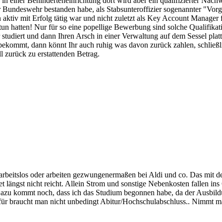
 in einer Behinderteneinrichtung dort wird aber ein qualifizierter Nach
 Bundeswehr bestanden habe, als Stabsunteroffizier sogenannter "Vorg
aktiv mit Erfolg tätig war und nicht zuletzt als Key Account Manager 
 hatten! Nur für so eine popellige Bewerbung sind solche Qualifikatio
r studiert und dann Ihren Arsch in einer Verwaltung auf dem Sessel p
 bekommt, dann könnt Ihr auch ruhig was davon zurück zahlen, schließ
ll zurück zu erstattenden Betrag.
arbeitslos oder arbeiten gezwungenermaßen bei Aldi und co. Das mit der 
 längst nicht reicht. Allein Strom und sonstige Nebenkosten fallen in
 Dazu kommt noch, dass ich das Studium begonnen habe, da der Ausbildu
afür braucht man nicht unbedingt Abitur/Hochschulabschluss.. Nimmt ma