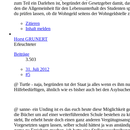
zum Teil ein Darlehen ist, begründet der Gesetzgeber damit, das
den die Allgemeinheit für den Lebensunterhalt des Studenten sp
du prüfen lassen, ob dir Wohngeld seitens der Wohngeldstelle z
Zitieren
Inhalt melden
Horst GRUNERT
Erleuchteter
Beiträge
3.503
31. Juli 2012
#5
@ Turtle - naja, begründen tut der Staat ja alles wenn es ihm
Hilfebedürftigen, ähnlich wie es bisher auch bei den Asylsuche
@ sanne- ein Unding ist es das euch heute diese Möglichkeit ge
die Bücher um auf einer weiterführenden Schule bestehen zu kö
steht, Ihr erhebt heute doch einen ganz anderen Vergütugnsans
Vorgesetzten sagen lassen, selber schuld hättest ja was anstän