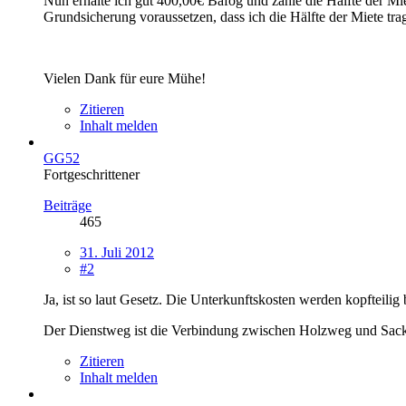
Nun erhalte ich gut 400,00€ Bafög und zahle die Hälfte der M
Grundsicherung voraussetzen, dass ich die Hälfte der Miete tra
Vielen Dank für eure Mühe!
Zitieren
Inhalt melden
GG52
Fortgeschrittener
Beiträge
465
31. Juli 2012
#2
Ja, ist so laut Gesetz. Die Unterkunftskosten werden kopfteili
Der Dienstweg ist die Verbindung zwischen Holzweg und Sack
Zitieren
Inhalt melden