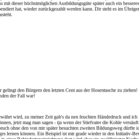
s mit dieser höchstmöglichen Ausbildungsgüte später auch ein besseres Ge
endiert hat, wieder zurückgezahlt werden kann. Dir steht es im Übrigen
usteht.
 nur gelingt den Bürgern den letzten Cent aus der Hosentasche zu ziehe
nden der Fall war!
währt wird, zu meiner Zeit gab's da nen feuchten Händedruck und ich ha
nnen, jetzt mag man sagen - tja wenn der Stiefvater die Kohle versäuf
pruch ohne den von mir später besuchten zweiten Bildungsweg dürfte ic
diges lernen können. Ein Beispiel ist mir grade wieder in den Initiati