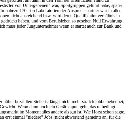
weis gefordert um dann in den Tarif der öffentlichen Hand zu
estezter von Untergebenen" war, Sportgruppen geführt habe, später
für nahezu 170 Top Laboratorien der Ansprechspartner war in allen
nen nicht ausreichend bzw. wird deren Qualifikationverhältnis in
latt gedrückt haben, und vom Berufsleben so gesehen Null Erwahrung
lich muss jeder Jungunternehmer wenn er startet auch zur Bank und
höher bezahlten Stelle ist längst nicht mehr so. Ich jobbe nebenbei,
s Gewicht. Wenn dann noch ein Gerät kaputt geht, das unbedingt
ngsmarkt im Moment alles andere als gut ist. Wie Horst schon sagte,
n erst einmal "niedere" Jobs (nicht abwertend gemeint) an, für die