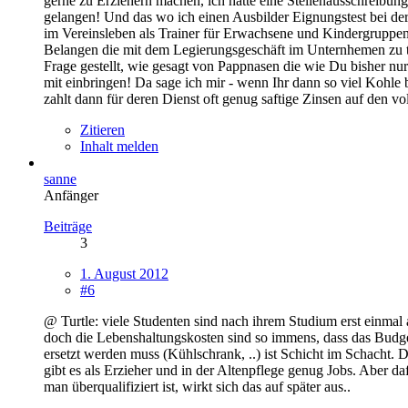
gerne zu Erziehern machen, ich hatte eine Stellenausschreibung
gelangen! Und das wo ich einen Ausbilder Eignungstest bei der
im Vereinsleben als Trainer für Erwachsene und Kindergruppen 
Belangen die mit dem Legierungsgeschäft im Unternhemen zu tun
Frage gestellt, wie gesagt von Pappnasen die wie Du bisher nu
mit einbringen! Da sage ich mir - wenn Ihr dann so viel Kohle
zahlt dann für deren Dienst oft genug saftige Zinsen auf den vo
Zitieren
Inhalt melden
sanne
Anfänger
Beiträge
3
1. August 2012
#6
@ Turtle: viele Studenten sind nach ihrem Studium erst einmal 
doch die Lebenshaltungskosten sind so immens, dass das Budget
ersetzt werden muss (Kühlschrank, ..) ist Schicht im Schacht.
gibt es als Erzieher und in der Altenpflege genug Jobs. Aber d
man überqualifiziert ist, wirkt sich das auf später aus..