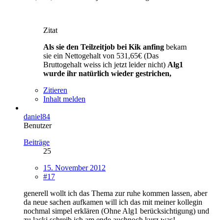
Zitat
Als sie den Teilzeitjob bei Kik anfing
bekam
sie ein Nettogehalt von 531,65€ (Das
Bruttogehalt weiss ich jetzt leider nicht)
Alg1
wurde ihr natürlich wieder gestrichen,
Zitieren
Inhalt melden
daniel84
Benutzer
Beiträge
25
15. November 2012
#17
generell wollt ich das Thema zur ruhe kommen lassen, aber
da neue sachen aufkamen will ich das mit meiner kollegin
nochmal simpel erklären (Ohne Alg1 berücksichtigung) und
zu lacki schreib ich am ende auchnoch kurz was!