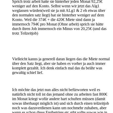
Sprich trotz arbeit hatte sie hinterher jeden Monat 92,25€
weniger auf den Konto. Selbst wenn wir jetzt das Alg1
weglassen würden(weil sie ja mit ALg1 & 2 eh etwas über
den normalen satz liegt) hat sie hinterher weniger auf dem
Konto. Weil die 374€ + die 420€ Miete sind dann ja
immernoch 794€ pro Monat (Ohne arbeit) sprich sie hätte
durch ihren Job immernoch ein Minus von 20,25€ (und das
trotz Teilzeitjob)
Vielleicht kanns ja generell daran liegen das die Miete normal
über den Satz liegt, aber sie haben es vorher ja auch immer
komplett gezahlt. Ich denk einfach mal das da beiihr was
gewaltig schief lief.
Ich möchte das jetzt nun alles nicht befürworten weil es
natürlich nicht toll ist das jemand ohne zu arbeiten fast 800€
im Monat kriegt wofür andere hart schuften müssen (damit
sowas überhaupt möglich ist) und sich durch einen teilzeitjob
noch was dazuverdienen kann um nochmehr zuhaben, aber
wenn es schon diese Freibeträge etc gibt sollte sowas wie in