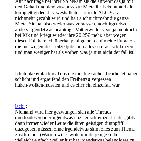
Auf nachfrage bei ihrer Sb bekam sie die antwort das ja mit
den Gehalt und dem zuschuss zur Miete ihr Lebenunterhalt
komplett gedeckt ist weshalb der normale ALG2satz
nichtmehr gezahlt wird und halt auchnichtmehr die ganze
Miete. Sie hat also weder was vergessen, noch irgendwo
anders irgendetwas beantragt. Mittlerweile ist sie ja nichtmehr
bei Kik und kriegt wieder ihre 20,25€ mehr, aber wegen
diesen Fall kam ich überhaupt allgemein auf meine Frage ob
die nur wegen des Teilzeitjobs nun alles so drastisch kürzen
und man weniger hat als vorher, was ja nun nicht der fall ist!
Ich denke einfach mal das die die ihre sachen bearbeitet haben
schlicht und ergreifend den Freibetrag vergessen
haben/wollten/mussten und es eher ein einzelfall war.
lacki
:
Niemand wird hier gezwungen sich alle Threads
durchzulesen oder irgendwas dazu zuschreiben. Leider gibts
dann immer wieder Leute die ihren geistigen dünnpfiff
dazugeben müssen ohne irgendetwas sinnvolles zum Thema
zuschreiben (Warum weiss wohl nur derjenige selber
vielleicht einfach weil er lust hat irgendetwas belangloses zu