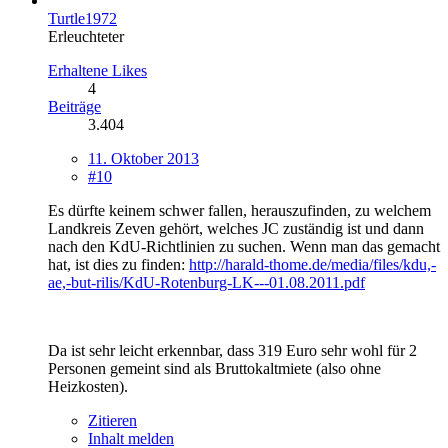
Turtle1972
Erleuchteter
Erhaltene Likes
4
Beiträge
3.404
11. Oktober 2013
#10
Es dürfte keinem schwer fallen, herauszufinden, zu welchem
Landkreis Zeven gehört, welches JC zuständig ist und dann
nach den KdU-Richtlinien zu suchen. Wenn man das gemacht
hat, ist dies zu finden:
http://harald-thome.de/media/files/kdu,-
ae,-but-rilis/KdU-Rotenburg-LK---01.08.2011.pdf
Da ist sehr leicht erkennbar, dass 319 Euro sehr wohl für 2
Personen gemeint sind als Bruttokaltmiete (also ohne
Heizkosten).
Zitieren
Inhalt melden