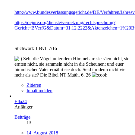
http://www.bundesverfassungsgericht.de/DE/Verfahren/Jahre
https://dejure.org/dienste/vernetzung/rechtsprechung?
Gericht=BVerfG&Datum=31.12.2222&Aktenzeichen=1%2
Stichwort: 1 BvL 7/16
Seht die Vögel unter dem Himmel an: sie säen nicht, sie
ernten nicht, sie sammeln nicht in die Scheunen; und euer
himmlischer Vater ernährt sie doch. Seid ihr denn nicht viel
mehr als sie? Die Bibel NT Matth. 6, 26
Zitieren
Inhalt melden
Ella24
Anfänger
Beiträge
13
14. August 2018