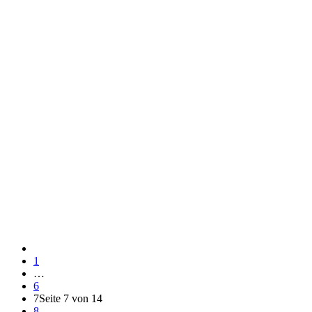
1
…
6
7
Seite 7 von 14
8