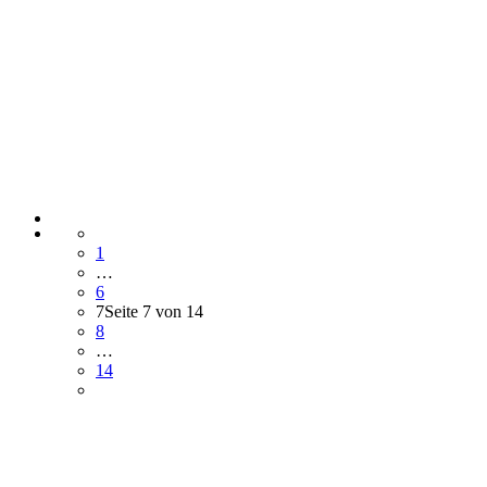
1
…
6
7
Seite 7 von 14
8
…
14