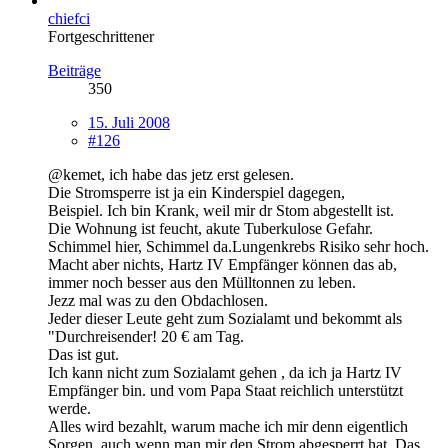
chiefci
Fortgeschrittener
Beiträge
350
15. Juli 2008
#126
@kemet, ich habe das jetz erst gelesen.
Die Stromsperre ist ja ein Kinderspiel dagegen,
Beispiel. Ich bin Krank, weil mir dr Stom abgestellt ist.
Die Wohnung ist feucht, akute Tuberkulose Gefahr.
Schimmel hier, Schimmel da.Lungenkrebs Risiko sehr hoch.
Macht aber nichts, Hartz IV Empfänger können das ab,
immer noch besser aus den Mülltonnen zu leben.
Jezz mal was zu den Obdachlosen.
Jeder dieser Leute geht zum Sozialamt und bekommt als
"Durchreisender! 20 € am Tag.
Das ist gut.
Ich kann nicht zum Sozialamt gehen , da ich ja Hartz IV
Empfänger bin. und vom Papa Staat reichlich unterstützt
werde.
Alles wird bezahlt, warum mache ich mir denn eigentlich
Sorgen, auch wenn man mir den Strom abgesperrt hat. Das