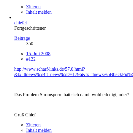
Zitieren
Inhalt melden
chiefci
Fortgeschrittener
Beiträge
350
15. Juli 2008
#122
http://www.scharf-links.de/57.0.html?
&tx_ttnews%5Btt_news%5D=1796&tx_ttnews%5BbackPid%
Das Problem Stromsperre hatt sich damit wohl erledigt, oder?
Gruß Chief
Zitieren
Inhalt melden