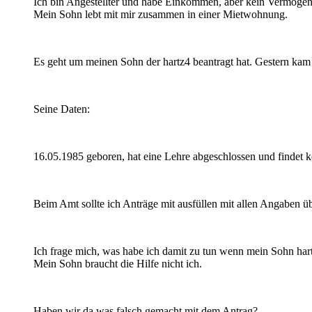
Ich bin Angestellter und habe Einkommen, aber kein Vermögen.
Mein Sohn lebt mit mir zusammen in einer Mietwohnung.
Es geht um meinen Sohn der hartz4 beantragt hat. Gestern kam
Seine Daten:
16.05.1985 geboren, hat eine Lehre abgeschlossen und findet kei
Beim Amt sollte ich Anträge mit ausfüllen mit allen Angaben
Ich frage mich, was habe ich damit zu tun wenn mein Sohn hartz
Mein Sohn braucht die Hilfe nicht ich.
Haben wir da was falsch gemacht mit dem Antrag?