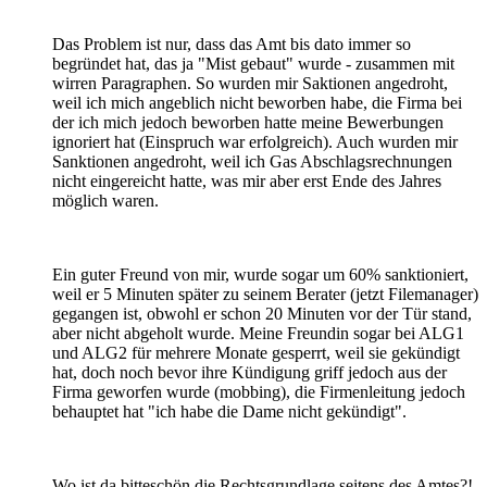
Das Problem ist nur, dass das Amt bis dato immer so
begründet hat, das ja "Mist gebaut" wurde - zusammen mit
wirren Paragraphen. So wurden mir Saktionen angedroht,
weil ich mich angeblich nicht beworben habe, die Firma bei
der ich mich jedoch beworben hatte meine Bewerbungen
ignoriert hat (Einspruch war erfolgreich). Auch wurden mir
Sanktionen angedroht, weil ich Gas Abschlagsrechnungen
nicht eingereicht hatte, was mir aber erst Ende des Jahres
möglich waren.
Ein guter Freund von mir, wurde sogar um 60% sanktioniert,
weil er 5 Minuten später zu seinem Berater (jetzt Filemanager)
gegangen ist, obwohl er schon 20 Minuten vor der Tür stand,
aber nicht abgeholt wurde. Meine Freundin sogar bei ALG1
und ALG2 für mehrere Monate gesperrt, weil sie gekündigt
hat, doch noch bevor ihre Kündigung griff jedoch aus der
Firma geworfen wurde (mobbing), die Firmenleitung jedoch
behauptet hat "ich habe die Dame nicht gekündigt".
Wo ist da bitteschön die Rechtsgrundlage seitens des Amtes?!