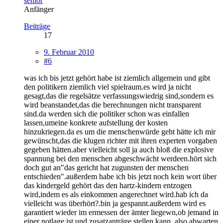
senior
Anfänger
Beiträge
17
9. Februar 2010
#6
was ich bis jetzt gehört habe ist ziemlich allgemein und gibt
den politikern ziemlich viel spielraum.es wird ja nicht
gesagt,das die regelsätze verfassungswiedrig sind,sondern es
wird beanstandet,das die berechnungen nicht transparent
sind.da werden sich die politiker schon was einfallen
lassen,umeine konkrete aufstellung der kosten
hinzukriegen.da es um die menschenwürde geht hätte ich mir
gewünscht,das die klugen richter mit ihren experten vorgaben
gegeben hätten.aber vielleicht soll ja auch bloß die explosive
spannung bei den menschen abgeschwächt werdeen.hört sich
doch gut an"das gericht hat zugunsten der menschen
entschieden".außerdem habe ich bis jetzt noch kein wort über
das kindergeld gehört das den hartz-kindern entzogen
wird,indem es als einkommen angerechnet wird.hab ich da
vielleicht was überhört?.bin ja gespannt.außerdem wird es
garantiert wieder im ermessen der ämter liegewn,ob jemand in
einer notlage ist und zusatzanträge stellen kann. also abwarten