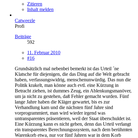
Zitieren
Inhalt melden
Catweezle
Profi
Beiträge
592
11. Februar 2010
#16
Grundsätzlich mal nebenbei bemerkt ist das Urteil ´ne
Klatsche für diejenigen, die das Ding auf die Welt gebracht
haben, verfassungswidrig, menschenunwürdig. Das nun die
Politik krakelt, man könne auch evtl. eine Kürzung in
Betracht ziehen, ist dummes Zeug, ein Ablenkungsmanöver,
um ja nicht zu gestehen, daß Fehler gemacht wurden. Fünf
lange Jahre haben die Kläger gewartet, bis es zur
Verhandlung kam und die nächsten fünf Jahre sind
vorprogrammiert, man wird wieder irgend was
untransparentes präsentieren, weil der Staat überschuldet ist.
Eine Kürzung kann es nicht geben, denn das Urteil verlangt
ein transparentes Berechnungsssystem, nach dem berühmten
Warenkorb etwa, nur vor fünf Jahren war in dem Korb