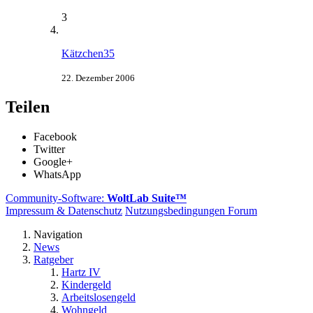
3
Kätzchen35
22. Dezember 2006
Teilen
Facebook
Twitter
Google+
WhatsApp
Community-Software:
WoltLab Suite™
Impressum & Datenschutz
Nutzungsbedingungen Forum
Navigation
News
Ratgeber
Hartz IV
Kindergeld
Arbeitslosengeld
Wohngeld