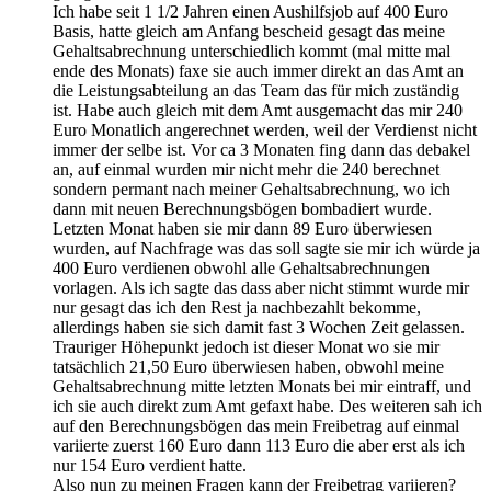
Ich habe seit 1 1/2 Jahren einen Aushilfsjob auf 400 Euro
Basis, hatte gleich am Anfang bescheid gesagt das meine
Gehaltsabrechnung unterschiedlich kommt (mal mitte mal
ende des Monats) faxe sie auch immer direkt an das Amt an
die Leistungsabteilung an das Team das für mich zuständig
ist. Habe auch gleich mit dem Amt ausgemacht das mir 240
Euro Monatlich angerechnet werden, weil der Verdienst nicht
immer der selbe ist. Vor ca 3 Monaten fing dann das debakel
an, auf einmal wurden mir nicht mehr die 240 berechnet
sondern permant nach meiner Gehaltsabrechnung, wo ich
dann mit neuen Berechnungsbögen bombadiert wurde.
Letzten Monat haben sie mir dann 89 Euro überwiesen
wurden, auf Nachfrage was das soll sagte sie mir ich würde ja
400 Euro verdienen obwohl alle Gehaltsabrechnungen
vorlagen. Als ich sagte das dass aber nicht stimmt wurde mir
nur gesagt das ich den Rest ja nachbezahlt bekomme,
allerdings haben sie sich damit fast 3 Wochen Zeit gelassen.
Trauriger Höhepunkt jedoch ist dieser Monat wo sie mir
tatsächlich 21,50 Euro überwiesen haben, obwohl meine
Gehaltsabrechnung mitte letzten Monats bei mir eintraff, und
ich sie auch direkt zum Amt gefaxt habe. Des weiteren sah ich
auf den Berechnungsbögen das mein Freibetrag auf einmal
variierte zuerst 160 Euro dann 113 Euro die aber erst als ich
nur 154 Euro verdient hatte.
Also nun zu meinen Fragen kann der Freibetrag variieren?