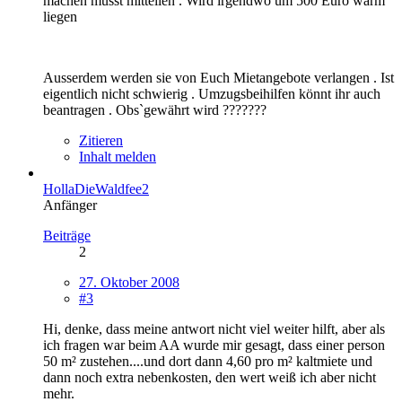
machen müsst mitteilen . Wird irgendwo um 500 Euro warm
liegen
Ausserdem werden sie von Euch Mietangebote verlangen . Ist
eigentlich nicht schwierig . Umzugsbeihilfen könnt ihr auch
beantragen . Obs`gewährt wird ???????
Zitieren
Inhalt melden
HollaDieWaldfee2
Anfänger
Beiträge
2
27. Oktober 2008
#3
Hi, denke, dass meine antwort nicht viel weiter hilft, aber als
ich fragen war beim AA wurde mir gesagt, dass einer person
50 m² zustehen....und dort dann 4,60 pro m² kaltmiete und
dann noch extra nebenkosten, den wert weiß ich aber nicht
mehr.