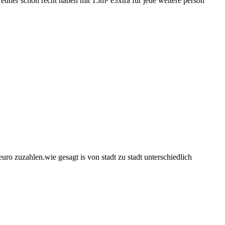
rredner schon recht haben mit 15m² e3xtra für jede weitere person
ro zuzahlen.wie gesagt is von stadt zu stadt unterschiedlich