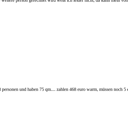
ede weitere person gerechnet wird weiß ich leider nicht, da kann mein vo
 3 personen und haben 75 qm.... zahlen 468 euro warm, müssen noch 5 eu