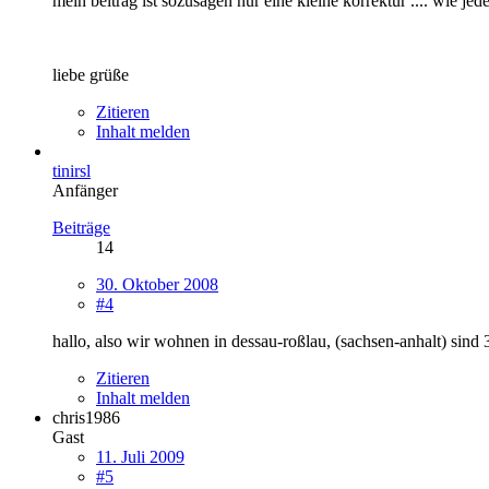
mein beitrag ist sozusagen nur eine kleine korrektur .... wie j
liebe grüße
Zitieren
Inhalt melden
tinirsl
Anfänger
Beiträge
14
30. Oktober 2008
#4
hallo, also wir wohnen in dessau-roßlau, (sachsen-anhalt) sind
Zitieren
Inhalt melden
chris1986
Gast
11. Juli 2009
#5