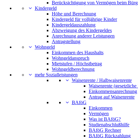
Berücksichtigung von Vermögen beim Bürg
Kindergeld
Höhe und Berechnung
Kindergeld für volljährige Kinder
Kindergeldauszahlung
Abzweigung des Kindergeldes
Anrechnung anderer Leistungen
Antragstellung
Wohngeld
Einkommen des Haushalts
Wohngeldanspruch
Mietstufen / Höchstbetrag
Wohngeldberechnung
mehr Sozialleistungen
Waisenrente / Halbwaisenrente
Waisenrente (gesetzliche
Einkommensanrechnung
Antrag auf Waisenrente
BAföG
Einkommen
Vermögen
Was ist BAföG?
Studienabschlußhilfe
BAföG Rechner
BAföG Rückzahlung