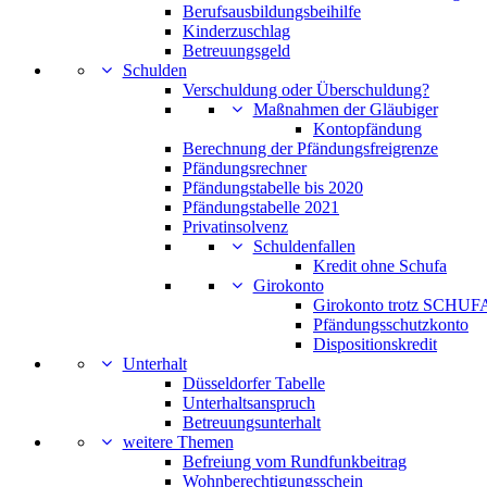
Berufsausbildungsbeihilfe
Kinderzuschlag
Betreuungsgeld
Schulden
Verschuldung oder Überschuldung?
Maßnahmen der Gläubiger
Kontopfändung
Berechnung der Pfändungsfreigrenze
Pfändungsrechner
Pfändungstabelle bis 2020
Pfändungstabelle 2021
Privatinsolvenz
Schuldenfallen
Kredit ohne Schufa
Girokonto
Girokonto trotz SCHUFA
Pfändungsschutzkonto
Dispositionskredit
Unterhalt
Düsseldorfer Tabelle
Unterhaltsanspruch
Betreuungsunterhalt
weitere Themen
Befreiung vom Rundfunkbeitrag
Wohnberechtigungsschein