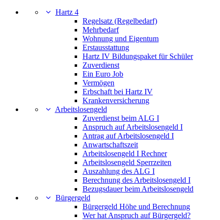
Hartz 4
Regelsatz (Regelbedarf)
Mehrbedarf
Wohnung und Eigentum
Erstausstattung
Hartz IV Bildungspaket für Schüler
Zuverdienst
Ein Euro Job
Vermögen
Erbschaft bei Hartz IV
Krankenversicherung
Arbeitslosengeld
Zuverdienst beim ALG I
Anspruch auf Arbeitslosengeld I
Antrag auf Arbeitslosengeld I
Anwartschaftszeit
Arbeitslosengeld I Rechner
Arbeitslosengeld Sperrzeiten
Auszahlung des ALG I
Berechnung des Arbeitslosengeld I
Bezugsdauer beim Arbeitslosengeld
Bürgergeld
Bürgergeld Höhe und Berechnung
Wer hat Anspruch auf Bürgergeld?