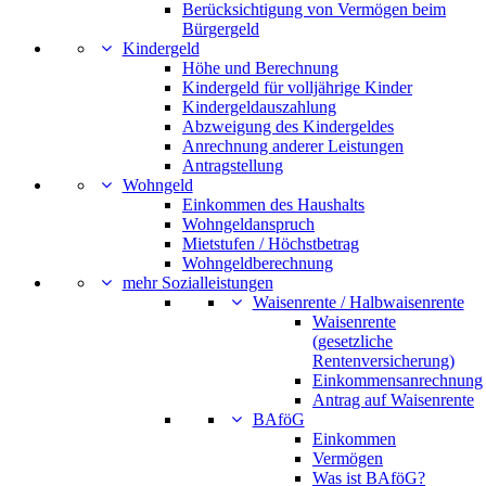
Berücksichtigung von Vermögen beim
Bürgergeld
Kindergeld
Höhe und Berechnung
Kindergeld für volljährige Kinder
Kindergeldauszahlung
Abzweigung des Kindergeldes
Anrechnung anderer Leistungen
Antragstellung
Wohngeld
Einkommen des Haushalts
Wohngeldanspruch
Mietstufen / Höchstbetrag
Wohngeldberechnung
mehr Sozialleistungen
Waisenrente / Halbwaisenrente
Waisenrente
(gesetzliche
Rentenversicherung)
Einkommensanrechnung
Antrag auf Waisenrente
BAföG
Einkommen
Vermögen
Was ist BAföG?