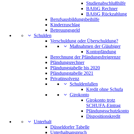
Studienabschlußhilfe
BAföG Rechner
BAföG Rückzahlung
Berufsausbildungsbeihilfe
Kinderzuschlag
Betreuungsgeld
Schulden
Verschuldung oder Überschuldung?
Maßnahmen der Gläubiger
Kontopfändung
Berechnung der Pfändungsfreigrenze
Pfändungsrechner
Pfändungstabelle bis 2020
Pfändungstabelle 2021
Privatinsolvenz
Schuldenfallen
Kredit ohne Schufa
Girokonto
Girokonto trotz
SCHUFA-Eintrag
Pfändungsschutzkonto
Dispositionskredit
Unterhalt
Düsseldorfer Tabelle
Unterhaltsanspruch