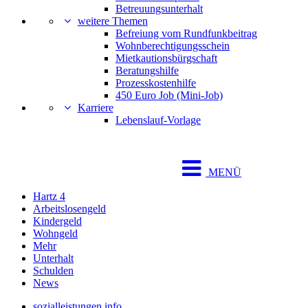
Betreuungsunterhalt
weitere Themen
Befreiung vom Rundfunkbeitrag
Wohnberechtigungsschein
Mietkautionsbürgschaft
Beratungshilfe
Prozesskostenhilfe
450 Euro Job (Mini-Job)
Karriere
Lebenslauf-Vorlage
MENÜ
Hartz 4
Arbeitslosengeld
Kindergeld
Wohngeld
Mehr
Unterhalt
Schulden
News
sozialleistungen.info