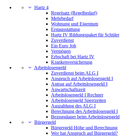
Hartz 4
Regelsatz (Regelbedarf)
Mehrbedarf
Wohnung und Eigentum
Erstausstattung
Hartz IV Bildungspaket für Schüler
Zuverdienst
Ein Euro Job
Vermögen
Erbschaft bei Hartz IV
Krankenversicherung
Arbeitslosengeld
Zuverdienst beim ALG I
Anspruch auf Arbeitslosengeld I
Antrag auf Arbeitslosengeld I
Anwartschaftszeit
Arbeitslosengeld I Rechner
Arbeitslosengeld Sperrzeiten
Auszahlung des ALG I
Berechnung des Arbeitslosengeld I
Bezugsdauer beim Arbeitslosengeld
Bürgergeld
Bürgergeld Höhe und Berechnung
Wer hat Anspruch auf Bürgergeld?