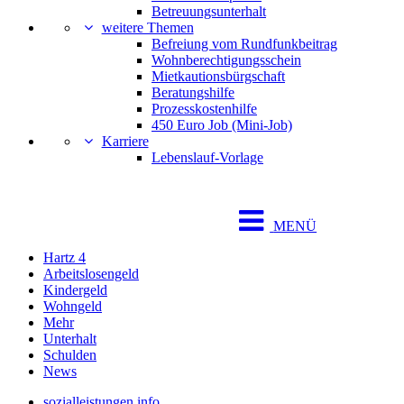
Betreuungsunterhalt
weitere Themen
Befreiung vom Rundfunkbeitrag
Wohnberechtigungsschein
Mietkautionsbürgschaft
Beratungshilfe
Prozesskostenhilfe
450 Euro Job (Mini-Job)
Karriere
Lebenslauf-Vorlage
MENÜ
Hartz 4
Arbeitslosengeld
Kindergeld
Wohngeld
Mehr
Unterhalt
Schulden
News
sozialleistungen.info