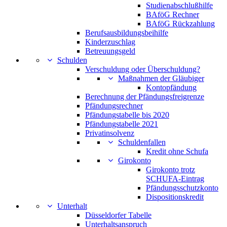
Studienabschlußhilfe
BAföG Rechner
BAföG Rückzahlung
Berufsausbildungsbeihilfe
Kinderzuschlag
Betreuungsgeld
Schulden
Verschuldung oder Überschuldung?
Maßnahmen der Gläubiger
Kontopfändung
Berechnung der Pfändungsfreigrenze
Pfändungsrechner
Pfändungstabelle bis 2020
Pfändungstabelle 2021
Privatinsolvenz
Schuldenfallen
Kredit ohne Schufa
Girokonto
Girokonto trotz
SCHUFA-Eintrag
Pfändungsschutzkonto
Dispositionskredit
Unterhalt
Düsseldorfer Tabelle
Unterhaltsanspruch