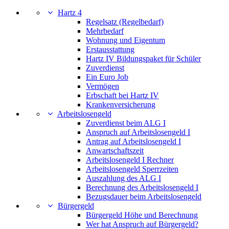
Hartz 4
Regelsatz (Regelbedarf)
Mehrbedarf
Wohnung und Eigentum
Erstausstattung
Hartz IV Bildungspaket für Schüler
Zuverdienst
Ein Euro Job
Vermögen
Erbschaft bei Hartz IV
Krankenversicherung
Arbeitslosengeld
Zuverdienst beim ALG I
Anspruch auf Arbeitslosengeld I
Antrag auf Arbeitslosengeld I
Anwartschaftszeit
Arbeitslosengeld I Rechner
Arbeitslosengeld Sperrzeiten
Auszahlung des ALG I
Berechnung des Arbeitslosengeld I
Bezugsdauer beim Arbeitslosengeld
Bürgergeld
Bürgergeld Höhe und Berechnung
Wer hat Anspruch auf Bürgergeld?