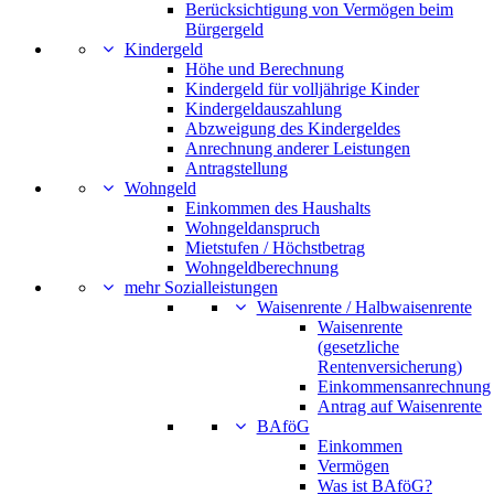
Berücksichtigung von Vermögen beim
Bürgergeld
Kindergeld
Höhe und Berechnung
Kindergeld für volljährige Kinder
Kindergeldauszahlung
Abzweigung des Kindergeldes
Anrechnung anderer Leistungen
Antragstellung
Wohngeld
Einkommen des Haushalts
Wohngeldanspruch
Mietstufen / Höchstbetrag
Wohngeldberechnung
mehr Sozialleistungen
Waisenrente / Halbwaisenrente
Waisenrente
(gesetzliche
Rentenversicherung)
Einkommensanrechnung
Antrag auf Waisenrente
BAföG
Einkommen
Vermögen
Was ist BAföG?