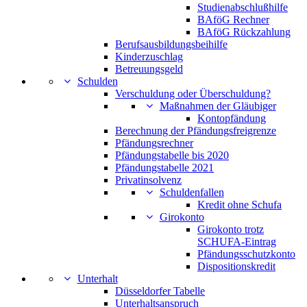
Studienabschlußhilfe
BAföG Rechner
BAföG Rückzahlung
Berufsausbildungsbeihilfe
Kinderzuschlag
Betreuungsgeld
Schulden
Verschuldung oder Überschuldung?
Maßnahmen der Gläubiger
Kontopfändung
Berechnung der Pfändungsfreigrenze
Pfändungsrechner
Pfändungstabelle bis 2020
Pfändungstabelle 2021
Privatinsolvenz
Schuldenfallen
Kredit ohne Schufa
Girokonto
Girokonto trotz
SCHUFA-Eintrag
Pfändungsschutzkonto
Dispositionskredit
Unterhalt
Düsseldorfer Tabelle
Unterhaltsanspruch