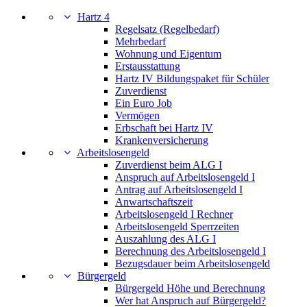
Hartz 4
Regelsatz (Regelbedarf)
Mehrbedarf
Wohnung und Eigentum
Erstausstattung
Hartz IV Bildungspaket für Schüler
Zuverdienst
Ein Euro Job
Vermögen
Erbschaft bei Hartz IV
Krankenversicherung
Arbeitslosengeld
Zuverdienst beim ALG I
Anspruch auf Arbeitslosengeld I
Antrag auf Arbeitslosengeld I
Anwartschaftszeit
Arbeitslosengeld I Rechner
Arbeitslosengeld Sperrzeiten
Auszahlung des ALG I
Berechnung des Arbeitslosengeld I
Bezugsdauer beim Arbeitslosengeld
Bürgergeld
Bürgergeld Höhe und Berechnung
Wer hat Anspruch auf Bürgergeld?