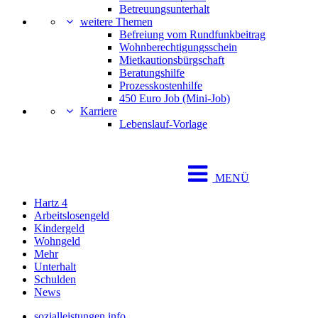
Betreuungsunterhalt
weitere Themen
Befreiung vom Rundfunkbeitrag
Wohnberechtigungsschein
Mietkautionsbürgschaft
Beratungshilfe
Prozesskostenhilfe
450 Euro Job (Mini-Job)
Karriere
Lebenslauf-Vorlage
MENÜ
Hartz 4
Arbeitslosengeld
Kindergeld
Wohngeld
Mehr
Unterhalt
Schulden
News
sozialleistungen.info