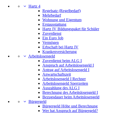
Hartz 4
Regelsatz (Regelbedarf)
Mehrbedarf
Wohnung und Eigentum
Erstausstattung
Hartz IV Bildungspaket für Schüler
Zuverdienst
Ein Euro Job
Vermögen
Erbschaft bei Hartz IV
Krankenversicherung
Arbeitslosengeld
Zuverdienst beim ALG I
Anspruch auf Arbeitslosengeld I
Antrag auf Arbeitslosengeld I
Anwartschaftszeit
Arbeitslosengeld I Rechner
Arbeitslosengeld Sperrzeiten
Auszahlung des ALG I
Berechnung des Arbeitslosengeld I
Bezugsdauer beim Arbeitslosengeld
Bürgergeld
Bürgergeld Höhe und Berechnung
Wer hat Anspruch auf Bürgergeld?