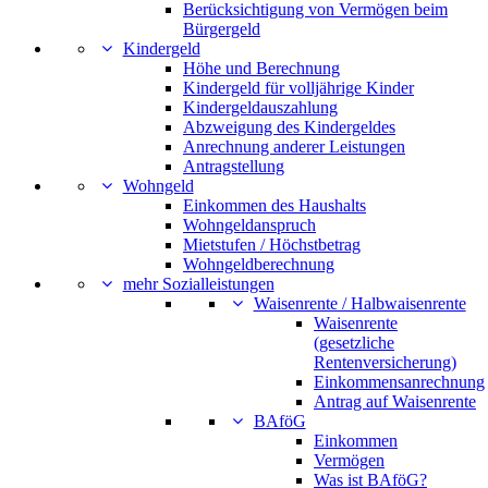
Berücksichtigung von Vermögen beim
Bürgergeld
Kindergeld
Höhe und Berechnung
Kindergeld für volljährige Kinder
Kindergeldauszahlung
Abzweigung des Kindergeldes
Anrechnung anderer Leistungen
Antragstellung
Wohngeld
Einkommen des Haushalts
Wohngeldanspruch
Mietstufen / Höchstbetrag
Wohngeldberechnung
mehr Sozialleistungen
Waisenrente / Halbwaisenrente
Waisenrente
(gesetzliche
Rentenversicherung)
Einkommensanrechnung
Antrag auf Waisenrente
BAföG
Einkommen
Vermögen
Was ist BAföG?