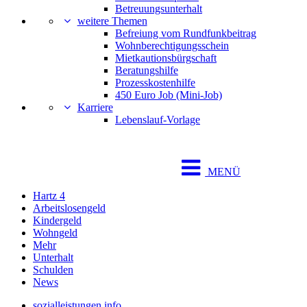
Betreuungsunterhalt
weitere Themen
Befreiung vom Rundfunkbeitrag
Wohnberechtigungsschein
Mietkautionsbürgschaft
Beratungshilfe
Prozesskostenhilfe
450 Euro Job (Mini-Job)
Karriere
Lebenslauf-Vorlage
MENÜ
Hartz 4
Arbeitslosengeld
Kindergeld
Wohngeld
Mehr
Unterhalt
Schulden
News
sozialleistungen.info