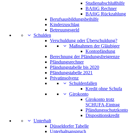
Studienabschlußhilfe
BAföG Rechner
BAföG Rückzahlung
Berufsausbildungsbeihilfe
Kinderzuschlag
Betreuungsgeld
Schulden
Verschuldung oder Überschuldung?
Maßnahmen der Gläubiger
Kontopfändung
Berechnung der Pfändungsfreigrenze
Pfändungsrechner
Pfändungstabelle bis 2020
Pfändungstabelle 2021
Privatinsolvenz
Schuldenfallen
Kredit ohne Schufa
Girokonto
Girokonto trotz
SCHUFA-Eintrag
Pfändungsschutzkonto
Dispositionskredit
Unterhalt
Düsseldorfer Tabelle
Unterhaltsanspruch