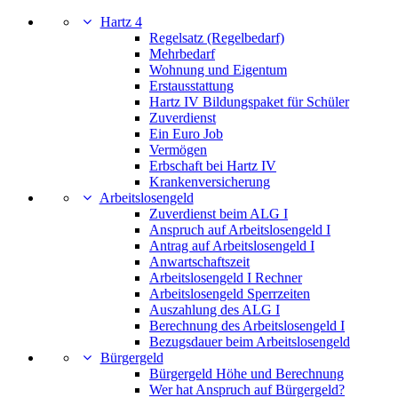
Hartz 4
Regelsatz (Regelbedarf)
Mehrbedarf
Wohnung und Eigentum
Erstausstattung
Hartz IV Bildungspaket für Schüler
Zuverdienst
Ein Euro Job
Vermögen
Erbschaft bei Hartz IV
Krankenversicherung
Arbeitslosengeld
Zuverdienst beim ALG I
Anspruch auf Arbeitslosengeld I
Antrag auf Arbeitslosengeld I
Anwartschaftszeit
Arbeitslosengeld I Rechner
Arbeitslosengeld Sperrzeiten
Auszahlung des ALG I
Berechnung des Arbeitslosengeld I
Bezugsdauer beim Arbeitslosengeld
Bürgergeld
Bürgergeld Höhe und Berechnung
Wer hat Anspruch auf Bürgergeld?