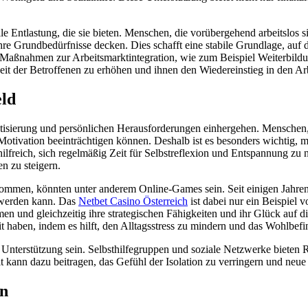
elle Entlastung, die sie bieten. Menschen, die vorübergehend arbeitslos
hre Grundbedürfnisse decken. Dies schafft eine stabile Grundlage, auf 
Maßnahmen zur Arbeitsmarktintegration, wie zum Beispiel Weiterbildu
it der Betroffenen zu erhöhen und ihnen den Wiedereinstieg in den Arb
eld
atisierung und persönlichen Herausforderungen einhergehen. Menschen, 
e Motivation beeinträchtigen können. Deshalb ist es besonders wichtig,
 hilfreich, sich regelmäßig Zeit für Selbstreflexion und Entspannung z
n zu steigern.
men, könnten unter anderem Online-Games sein. Seit einigen Jahren si
 werden kann. Das
Netbet Casino Österreich
ist dabei nur ein Beispiel v
nd gleichzeitig ihre strategischen Fähigkeiten und ihr Glück auf die
it haben, indem es hilft, den Alltagsstress zu mindern und das Wohlbefi
e Unterstützung sein. Selbsthilfegruppen und soziale Netzwerke biet
 kann dazu beitragen, das Gefühl der Isolation zu verringern und neue
on