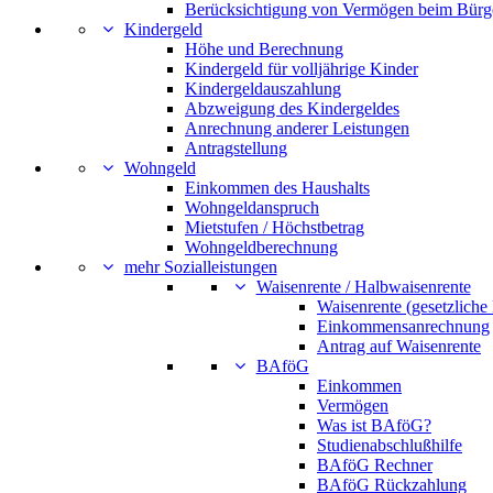
Berücksichtigung von Vermögen beim Bürg
Kindergeld
Höhe und Berechnung
Kindergeld für volljährige Kinder
Kindergeldauszahlung
Abzweigung des Kindergeldes
Anrechnung anderer Leistungen
Antragstellung
Wohngeld
Einkommen des Haushalts
Wohngeldanspruch
Mietstufen / Höchstbetrag
Wohngeldberechnung
mehr Sozialleistungen
Waisenrente / Halbwaisenrente
Waisenrente (gesetzliche
Einkommensanrechnung
Antrag auf Waisenrente
BAföG
Einkommen
Vermögen
Was ist BAföG?
Studienabschlußhilfe
BAföG Rechner
BAföG Rückzahlung