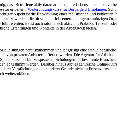
tig, dass Betroffene aktiv daran arbeiten, ihre Lebenssituation zu verbe
ese zu erweitern.
Weiterbildungskurse für Bürgergeld-Empfänger
, Schu
chtiger Aspekt ist die Entwicklung eines realistischen und konkreten 
rstützt werden, die oft von den Jobcentern oder gemeinnützigen Orga
erführt werden. Es ist auch ratsam, sich aktiv um Praktika, Teilzeit- o
tische Erfahrungen und Kontakte in der Arbeitswelt bieten.
ozialleistungen herauszukommen und langfristig eine stabile berufliche
auch von privaten Anbietern offeriert werden. Die Agentur für Arbeit und
prachkurse bis hin zu speziellen Schulungen für bestimmte Branchen r
den abgestimmt werden. Darüber hinaus gibt es zahlreiche Online-Kurse
amiliärer Verpflichtungen oder anderer Gründe nicht an Präsenzkursen
ch weiterzubilden.