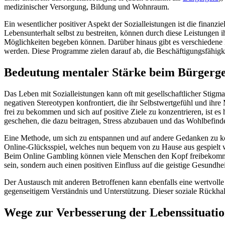
medizinischer Versorgung, Bildung und Wohnraum.
Ein wesentlicher positiver Aspekt der Sozialleistungen ist die finanzi
Lebensunterhalt selbst zu bestreiten, können durch diese Leistungen i
Möglichkeiten begeben können. Darüber hinaus gibt es verschiedene 
werden. Diese Programme zielen darauf ab, die Beschäftigungsfähigke
Bedeutung mentaler Stärke beim Bürgerg
Das Leben mit Sozialleistungen kann oft mit gesellschaftlicher Stigm
negativen Stereotypen konfrontiert, die ihr Selbstwertgefühl und ihr
frei zu bekommen und sich auf positive Ziele zu konzentrieren, ist es
geschehen, die dazu beitragen, Stress abzubauen und das Wohlbefinde
Eine Methode, um sich zu entspannen und auf andere Gedanken zu kom
Online-Glücksspiel, welches nun bequem von zu Hause aus gespielt
Beim Online Gambling können viele Menschen den Kopf freibekommen u
sein, sondern auch einen positiven Einfluss auf die geistige Gesundhe
Der Austausch mit anderen Betroffenen kann ebenfalls eine wertvoll
gegenseitigem Verständnis und Unterstützung. Dieser soziale Rückhalt
Wege zur Verbesserung der Lebenssituati