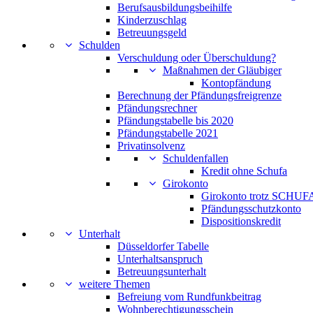
Berufsausbildungsbeihilfe
Kinderzuschlag
Betreuungsgeld
Schulden
Verschuldung oder Überschuldung?
Maßnahmen der Gläubiger
Kontopfändung
Berechnung der Pfändungsfreigrenze
Pfändungsrechner
Pfändungstabelle bis 2020
Pfändungstabelle 2021
Privatinsolvenz
Schuldenfallen
Kredit ohne Schufa
Girokonto
Girokonto trotz SCHUFA
Pfändungsschutzkonto
Dispositionskredit
Unterhalt
Düsseldorfer Tabelle
Unterhaltsanspruch
Betreuungsunterhalt
weitere Themen
Befreiung vom Rundfunkbeitrag
Wohnberechtigungsschein