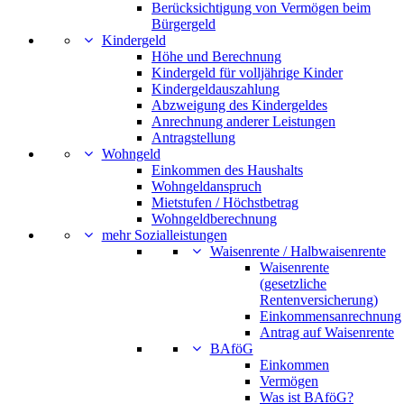
Berücksichtigung von Vermögen beim
Bürgergeld
Kindergeld
Höhe und Berechnung
Kindergeld für volljährige Kinder
Kindergeldauszahlung
Abzweigung des Kindergeldes
Anrechnung anderer Leistungen
Antragstellung
Wohngeld
Einkommen des Haushalts
Wohngeldanspruch
Mietstufen / Höchstbetrag
Wohngeldberechnung
mehr Sozialleistungen
Waisenrente / Halbwaisenrente
Waisenrente
(gesetzliche
Rentenversicherung)
Einkommensanrechnung
Antrag auf Waisenrente
BAföG
Einkommen
Vermögen
Was ist BAföG?