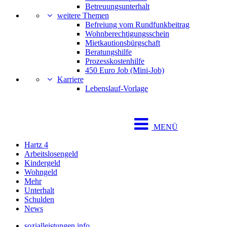
Betreuungsunterhalt
weitere Themen
Befreiung vom Rundfunkbeitrag
Wohnberechtigungsschein
Mietkautionsbürgschaft
Beratungshilfe
Prozesskostenhilfe
450 Euro Job (Mini-Job)
Karriere
Lebenslauf-Vorlage
MENÜ
Hartz 4
Arbeitslosengeld
Kindergeld
Wohngeld
Mehr
Unterhalt
Schulden
News
sozialleistungen.info