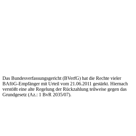
Das Bundesverfassungsgericht (BVerfG) hat die Rechte vieler
BAföG-Empfänger mit Urteil vom 21.06.2011 gestärkt. Hiernach
verstößt eine alte Regelung der Rückzahlung teilweise gegen das
Grundgesetz (Az.: 1 BvR 2035/07).