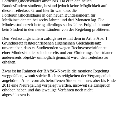
Förderungshöchstdauer abschloss. Da er in den neuen
Bundesländern studierte, bestand jedoch keine Möglichkeit auf
diesen Teilerlass. Grund hierfür war, dass die
Förderungshöchstdauer in den neuen Bundesländern für
Medizinstudenten bei sechs Jahren und drei Monaten lag. Die
Mindeststudienzeit betrug allerdings sechs Jahre. Folglich konnte
kein Student in den neuen Ländern von der Regelung profitieren.
Den Verfassungsrichtern zufolge sei es mit dem in Art. 3 Abs. 1
Grundgesetz festgeschriebenen allgemeinen Gleichheitssatz
unvereinbar, dass es Studierenden wegen Rechtsvorschriften zu
einer Mindeststudienzeit einerseits und zur Förderungshöchstdauer
andererseits objektiv unmöglich gemacht wird, den Teilerlass zu
erhalten.
Zwar ist im Rahmen der BAföG-Novelle die monierte Regelung
weggefallen, womit solche Rechtsstreitigkeiten der Vergangenheit
angehören. Allen vormals betroffenen Studenten muss aber bis Ende
2011 eine Neuregelung vorgelegt werden, insoweit sie Einspruch
erhoben haben und das jeweilige Verfahren noch nicht
abgeschlossen ist.