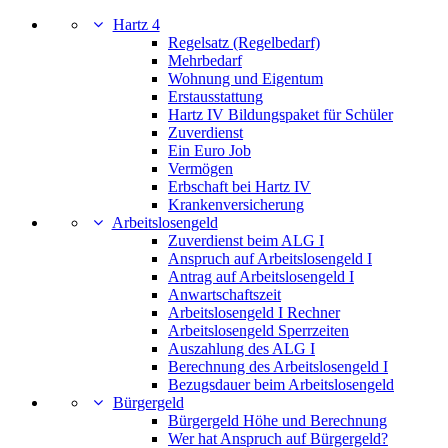
Hartz 4
Regelsatz (Regelbedarf)
Mehrbedarf
Wohnung und Eigentum
Erstausstattung
Hartz IV Bildungspaket für Schüler
Zuverdienst
Ein Euro Job
Vermögen
Erbschaft bei Hartz IV
Krankenversicherung
Arbeitslosengeld
Zuverdienst beim ALG I
Anspruch auf Arbeitslosengeld I
Antrag auf Arbeitslosengeld I
Anwartschaftszeit
Arbeitslosengeld I Rechner
Arbeitslosengeld Sperrzeiten
Auszahlung des ALG I
Berechnung des Arbeitslosengeld I
Bezugsdauer beim Arbeitslosengeld
Bürgergeld
Bürgergeld Höhe und Berechnung
Wer hat Anspruch auf Bürgergeld?