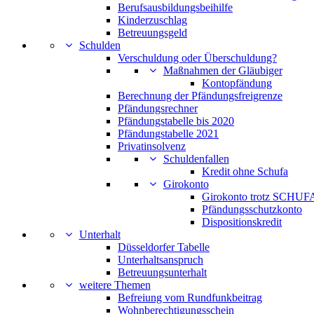
Berufsausbildungsbeihilfe
Kinderzuschlag
Betreuungsgeld
Schulden
Verschuldung oder Überschuldung?
Maßnahmen der Gläubiger
Kontopfändung
Berechnung der Pfändungsfreigrenze
Pfändungsrechner
Pfändungstabelle bis 2020
Pfändungstabelle 2021
Privatinsolvenz
Schuldenfallen
Kredit ohne Schufa
Girokonto
Girokonto trotz SCHUFA
Pfändungsschutzkonto
Dispositionskredit
Unterhalt
Düsseldorfer Tabelle
Unterhaltsanspruch
Betreuungsunterhalt
weitere Themen
Befreiung vom Rundfunkbeitrag
Wohnberechtigungsschein