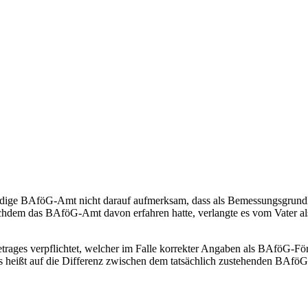
tändige BAföG-Amt nicht darauf aufmerksam, dass als Bemessungsgrundl
chdem das BAföG-Amt davon erfahren hatte, verlangte es vom Vater a
etrages verpflichtet, welcher im Falle korrekter Angaben als BAföG-F
das heißt auf die Differenz zwischen dem tatsächlich zustehenden BAf