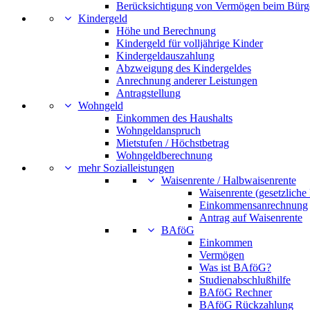
Berücksichtigung von Vermögen beim Bürg
Kindergeld
Höhe und Berechnung
Kindergeld für volljährige Kinder
Kindergeldauszahlung
Abzweigung des Kindergeldes
Anrechnung anderer Leistungen
Antragstellung
Wohngeld
Einkommen des Haushalts
Wohngeldanspruch
Mietstufen / Höchstbetrag
Wohngeldberechnung
mehr Sozialleistungen
Waisenrente / Halbwaisenrente
Waisenrente (gesetzliche
Einkommensanrechnung
Antrag auf Waisenrente
BAföG
Einkommen
Vermögen
Was ist BAföG?
Studienabschlußhilfe
BAföG Rechner
BAföG Rückzahlung