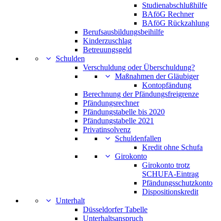
Studienabschlußhilfe
BAföG Rechner
BAföG Rückzahlung
Berufsausbildungsbeihilfe
Kinderzuschlag
Betreuungsgeld
Schulden
Verschuldung oder Überschuldung?
Maßnahmen der Gläubiger
Kontopfändung
Berechnung der Pfändungsfreigrenze
Pfändungsrechner
Pfändungstabelle bis 2020
Pfändungstabelle 2021
Privatinsolvenz
Schuldenfallen
Kredit ohne Schufa
Girokonto
Girokonto trotz
SCHUFA-Eintrag
Pfändungsschutzkonto
Dispositionskredit
Unterhalt
Düsseldorfer Tabelle
Unterhaltsanspruch