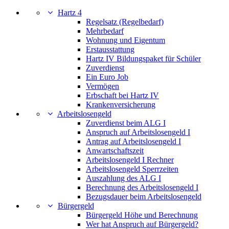
Hartz 4
Regelsatz (Regelbedarf)
Mehrbedarf
Wohnung und Eigentum
Erstausstattung
Hartz IV Bildungspaket für Schüler
Zuverdienst
Ein Euro Job
Vermögen
Erbschaft bei Hartz IV
Krankenversicherung
Arbeitslosengeld
Zuverdienst beim ALG I
Anspruch auf Arbeitslosengeld I
Antrag auf Arbeitslosengeld I
Anwartschaftszeit
Arbeitslosengeld I Rechner
Arbeitslosengeld Sperrzeiten
Auszahlung des ALG I
Berechnung des Arbeitslosengeld I
Bezugsdauer beim Arbeitslosengeld
Bürgergeld
Bürgergeld Höhe und Berechnung
Wer hat Anspruch auf Bürgergeld?