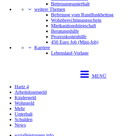
Betreuungsunterhalt
weitere Themen
Befreiung vom Rundfunkbeitrag
Wohnberechtigungsschein
Mietkautionsbürgschaft
Beratungshilfe
Prozesskostenhilfe
450 Euro Job (Mini-Job)
Karriere
Lebenslauf-Vorlage
MENÜ
Hartz 4
Arbeitslosengeld
Kindergeld
Wohngeld
Mehr
Unterhalt
Schulden
News
sozialleistungen.info