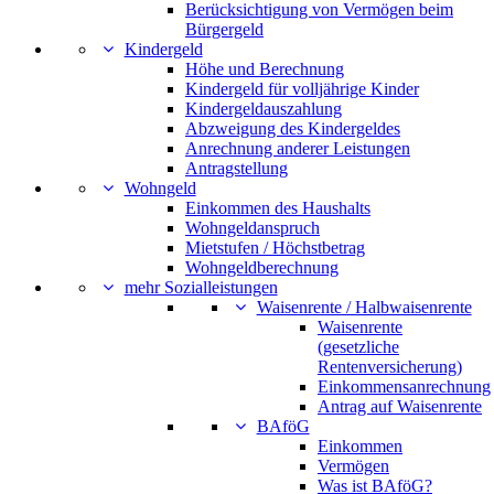
Berücksichtigung von Vermögen beim
Bürgergeld
Kindergeld
Höhe und Berechnung
Kindergeld für volljährige Kinder
Kindergeldauszahlung
Abzweigung des Kindergeldes
Anrechnung anderer Leistungen
Antragstellung
Wohngeld
Einkommen des Haushalts
Wohngeldanspruch
Mietstufen / Höchstbetrag
Wohngeldberechnung
mehr Sozialleistungen
Waisenrente / Halbwaisenrente
Waisenrente
(gesetzliche
Rentenversicherung)
Einkommensanrechnung
Antrag auf Waisenrente
BAföG
Einkommen
Vermögen
Was ist BAföG?