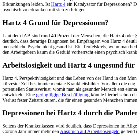
Erkrankungen leiden. Ist
Hartz 4
ein Katalysator für Depressionen? D
psychisch zu erkranken mit sich zu bringen.
Hartz 4 Grund für Depressionen?
Laut dem IAB sind rund 40 Prozent der Menschen, die Hartz 4 oder
deutlich, dass derartige Diagnosen bei Empfängern von Hartz 4 deutl
menschliche Psyche nicht gesund ist. Ein Teufelskreis, wenn man beden
den Arbeitgebern kaum die Geduld vorherrscht einen psychisch kran
Arbeitslosigkeit und Hartz 4 ungesund für
Hartz 4, Perspektivlosigkeit und das Leben von der Hand in den Mu
kürzester Zeit bestimmte mentale Krankheitsbilder. Vor allem die e
potentiellen Statusverlust, womit man als gesunder Mensch erst ei
entwickeln. Eine
geringfügige Beschäftigung
könnte hierbei schon ein
Verlust fester Zeitstrukturen, die für einen gesunden Menschen imme
Depressionen bei Hartz 4 durch die Pande
Seitens der Krankenkassen wird deutlich, dass Depressionen im All
Corona-Jahr immer mehr den
Anspruch auf Arbeitslosengeld
geltend 