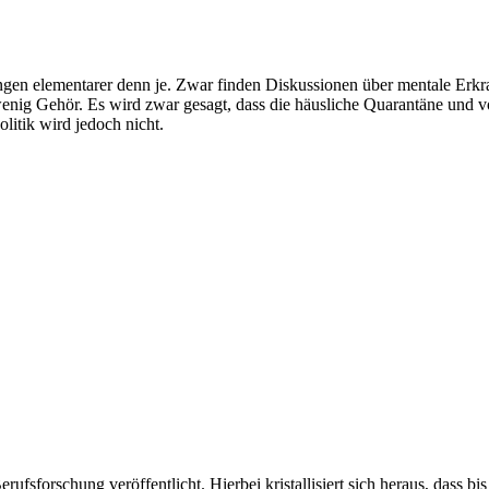
gen elementarer denn je. Zwar finden Diskussionen über mentale Erkra
 wenig Gehör. Es wird zwar gesagt, dass die häusliche Quarantäne und v
litik wird jedoch nicht.
ufsforschung veröffentlicht. Hierbei kristallisiert sich heraus, dass b