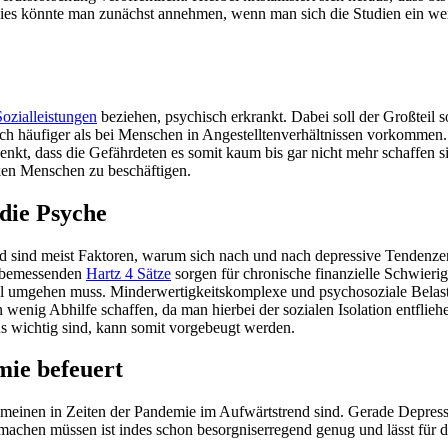
ies könnte man zunächst annehmen, wenn man sich die Studien ein wen
Sozialleistungen
beziehen, psychisch erkrankt. Dabei soll der Großteil
ich häufiger als bei Menschen in Angestelltenverhältnissen vorkommen
kt, dass die Gefährdeten es somit kaum bis gar nicht mehr schaffen sic
ken Menschen zu beschäftigen.
 die Psyche
nd sind meist Faktoren, warum sich nach und nach depressive Tendenz
ng bemessenden
Hartz 4 Sätze
sorgen für chronische finanzielle Schwierig
nmal umgehen muss. Minderwertigkeitskomplexe und psychosoziale Bela
 wenig Abhilfe schaffen, da man hierbei der sozialen Isolation entflie
ns wichtig sind, kann somit vorgebeugt werden.
mie befeuert
gemeinen in Zeiten der Pandemie im Aufwärtstrend sind. Gerade Depre
machen müssen ist indes schon besorgniserregend genug und lässt für d