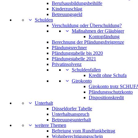
Berufsausbildungsbeihilfe
Kinderzuschlag
Betreuungsgeld
Schulden
Verschuldung oder Überschuldung?
Maßnahmen der Gläubiger
Kontopfändung
Berechnung der Pfändungsfreigrenze
Pfändungsrechner
Pfändungstabelle bis 2020
Pfändungstabelle 2021
Privatinsolvenz
Schuldenfallen
Kredit ohne Schufa
Girokonto
Girokonto trotz SCHUFA
Pfändungsschutzkonto
Dispositionskredit
Unterhalt
Düsseldorfer Tabelle
Unterhaltsanspruch
Betreuungsunterhalt
weitere Themen
Befreiung vom Rundfunkbeitrag
Wohnberechtigungsschein