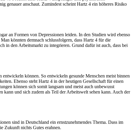
ig genauer anschaut. Zumindest scheint Hartz 4 ein höheres Risiko
 sogar an Formen von Depressionen leiden. In den Studien wird ebenso
. Man könnten demnach schlussfolgern, dass Hartz 4 für die
h in den Arbeitsmarkt zu integrieren. Grund dafür ist auch, dass bei
en entwickeln können. So entwickeln gesunde Menschen meist binnen
keiten. Ebenso steht Hartz 4 in der heutigen Gesellschaft für einen
stungen können sich somit langsam und meist auch unbewusst
hen kann und sich zudem als Teil der Arbeitswelt sehen kann. Auch der
ssionen sind in Deutschland ein ernstzunehmendes Thema. Dass im
ie Zukunft nichts Gutes erahnen.