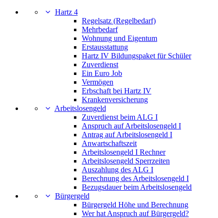
Hartz 4
Regelsatz (Regelbedarf)
Mehrbedarf
Wohnung und Eigentum
Erstausstattung
Hartz IV Bildungspaket für Schüler
Zuverdienst
Ein Euro Job
Vermögen
Erbschaft bei Hartz IV
Krankenversicherung
Arbeitslosengeld
Zuverdienst beim ALG I
Anspruch auf Arbeitslosengeld I
Antrag auf Arbeitslosengeld I
Anwartschaftszeit
Arbeitslosengeld I Rechner
Arbeitslosengeld Sperrzeiten
Auszahlung des ALG I
Berechnung des Arbeitslosengeld I
Bezugsdauer beim Arbeitslosengeld
Bürgergeld
Bürgergeld Höhe und Berechnung
Wer hat Anspruch auf Bürgergeld?