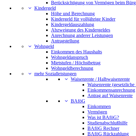
Berücksichtigung von Vermögen beim Bürg
Kindergeld
Höhe und Berechnung
Kindergeld für volljährige Kinder
Kindergeldauszahlung
Abzweigung des Kindergeldes
Anrechnung anderer Leistungen
Antragstellung
Wohngeld
Einkommen des Haushalts
Wohngeldanspruch
Mietstufen / Höchstbetrag
Wohngeldberechnung
mehr Sozialleistungen
Waisenrente / Halbwaisenrente
Waisenrente (gesetzliche
Einkommensanrechnung
Antrag auf Waisenrente
BAföG
Einkommen
Vermögen
Was ist BAföG?
Studienabschlußhilfe
BAföG Rechner
BAföG Rückzahlung