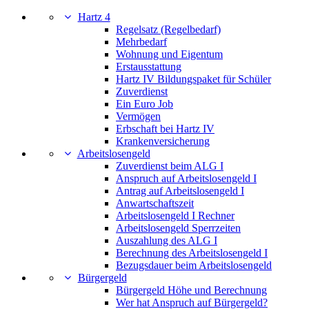
Hartz 4
Regelsatz (Regelbedarf)
Mehrbedarf
Wohnung und Eigentum
Erstausstattung
Hartz IV Bildungspaket für Schüler
Zuverdienst
Ein Euro Job
Vermögen
Erbschaft bei Hartz IV
Krankenversicherung
Arbeitslosengeld
Zuverdienst beim ALG I
Anspruch auf Arbeitslosengeld I
Antrag auf Arbeitslosengeld I
Anwartschaftszeit
Arbeitslosengeld I Rechner
Arbeitslosengeld Sperrzeiten
Auszahlung des ALG I
Berechnung des Arbeitslosengeld I
Bezugsdauer beim Arbeitslosengeld
Bürgergeld
Bürgergeld Höhe und Berechnung
Wer hat Anspruch auf Bürgergeld?