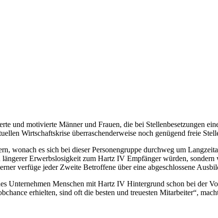
ierte und motivierte Männer und Frauen, die bei Stellenbesetzungen ei
uellen Wirtschaftskrise überraschenderweise noch genügend freie Stell
rn, wonach es sich bei dieser Personengruppe durchweg um Langzeitarb
 längerer Erwerbslosigkeit zum Hartz IV Empfänger würden, sondern w
rner verfüge jeder Zweite Betroffene über eine abgeschlossene Ausbi
hes Unternehmen Menschen mit Hartz IV Hintergrund schon bei der V
chance erhielten, sind oft die besten und treuesten Mitarbeiter“, macht