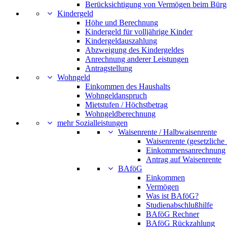
Berücksichtigung von Vermögen beim Bürg
Kindergeld
Höhe und Berechnung
Kindergeld für volljährige Kinder
Kindergeldauszahlung
Abzweigung des Kindergeldes
Anrechnung anderer Leistungen
Antragstellung
Wohngeld
Einkommen des Haushalts
Wohngeldanspruch
Mietstufen / Höchstbetrag
Wohngeldberechnung
mehr Sozialleistungen
Waisenrente / Halbwaisenrente
Waisenrente (gesetzliche
Einkommensanrechnung
Antrag auf Waisenrente
BAföG
Einkommen
Vermögen
Was ist BAföG?
Studienabschlußhilfe
BAföG Rechner
BAföG Rückzahlung