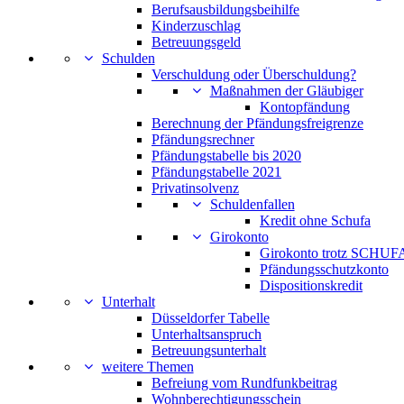
Berufsausbildungsbeihilfe
Kinderzuschlag
Betreuungsgeld
Schulden
Verschuldung oder Überschuldung?
Maßnahmen der Gläubiger
Kontopfändung
Berechnung der Pfändungsfreigrenze
Pfändungsrechner
Pfändungstabelle bis 2020
Pfändungstabelle 2021
Privatinsolvenz
Schuldenfallen
Kredit ohne Schufa
Girokonto
Girokonto trotz SCHUFA
Pfändungsschutzkonto
Dispositionskredit
Unterhalt
Düsseldorfer Tabelle
Unterhaltsanspruch
Betreuungsunterhalt
weitere Themen
Befreiung vom Rundfunkbeitrag
Wohnberechtigungsschein