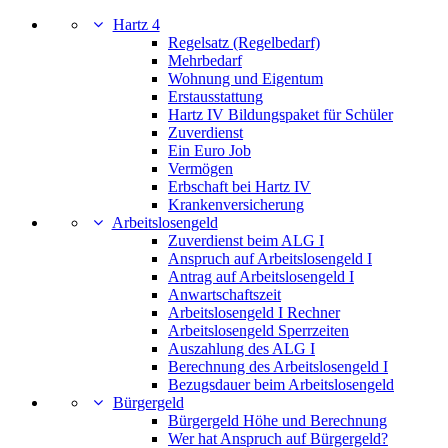
Hartz 4
Regelsatz (Regelbedarf)
Mehrbedarf
Wohnung und Eigentum
Erstausstattung
Hartz IV Bildungspaket für Schüler
Zuverdienst
Ein Euro Job
Vermögen
Erbschaft bei Hartz IV
Krankenversicherung
Arbeitslosengeld
Zuverdienst beim ALG I
Anspruch auf Arbeitslosengeld I
Antrag auf Arbeitslosengeld I
Anwartschaftszeit
Arbeitslosengeld I Rechner
Arbeitslosengeld Sperrzeiten
Auszahlung des ALG I
Berechnung des Arbeitslosengeld I
Bezugsdauer beim Arbeitslosengeld
Bürgergeld
Bürgergeld Höhe und Berechnung
Wer hat Anspruch auf Bürgergeld?