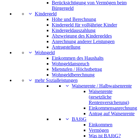
Berücksichtigung von Vermögen beim
Bürgergeld
Kindergeld
Höhe und Berechnung
Kindergeld für volljährige Kinder
Kindergeldauszahlung
Abzweigung des Kindergeldes
Anrechnung anderer Leistungen
Antragstellung
Wohngeld
Einkommen des Haushalts
Wohngeldanspruch
Mietstufen / Höchstbetrag
Wohngeldberechnung
mehr Sozialleistungen
Waisenrente / Halbwaisenrente
Waisenrente
(gesetzliche
Rentenversicherung)
Einkommensanrechnung
Antrag auf Waisenrente
BAföG
Einkommen
Vermögen
Was ist BAföG?