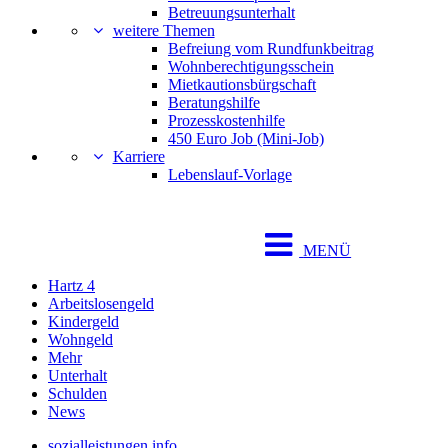
Betreuungsunterhalt
weitere Themen
Befreiung vom Rundfunkbeitrag
Wohnberechtigungsschein
Mietkautionsbürgschaft
Beratungshilfe
Prozesskostenhilfe
450 Euro Job (Mini-Job)
Karriere
Lebenslauf-Vorlage
MENÜ
Hartz 4
Arbeitslosengeld
Kindergeld
Wohngeld
Mehr
Unterhalt
Schulden
News
sozialleistungen.info