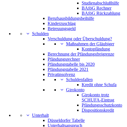
Studienabschlußhilfe
BAföG Rechner
BAföG Rückzahlung
Berufsausbildungsbeihilfe
Kinderzuschlag
Betreuungsgeld
Schulden
Verschuldung oder Überschuldung?
Maßnahmen der Gläubiger
Kontopfändung
Berechnung der Pfändungsfreigrenze
Pfändungsrechner
Pfändungstabelle bis 2020
Pfändungstabelle 2021
Privatinsolvenz
Schuldenfallen
Kredit ohne Schufa
Girokonto
Girokonto trotz
SCHUFA-Eintrag
Pfändungsschutzkonto
Dispositionskredit
Unterhalt
Düsseldorfer Tabelle
Unterhaltsanspruch